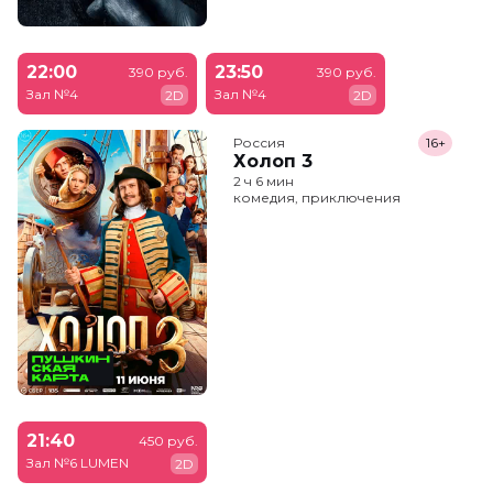
22:00
23:50
390 руб.
390 руб.
Зал №4
Зал №4
2D
2D
Россия
16+
Холоп 3
2 ч 6 мин
комедия, приключения
21:40
450 руб.
Зал №6 LUMEN
2D