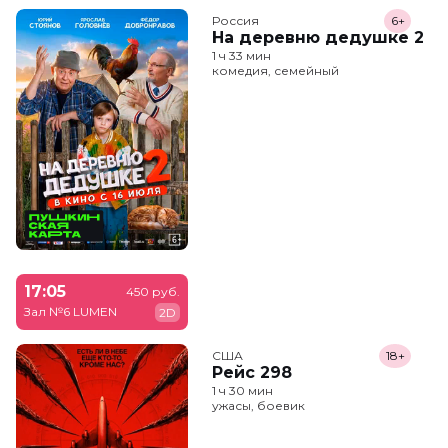
Россия
6+
На деревню дедушке 2
1 ч 33 мин
комедия, семейный
17:05
450 руб.
Зал №6 LUMEN
2D
США
18+
Рейс 298
1 ч 30 мин
ужасы, боевик