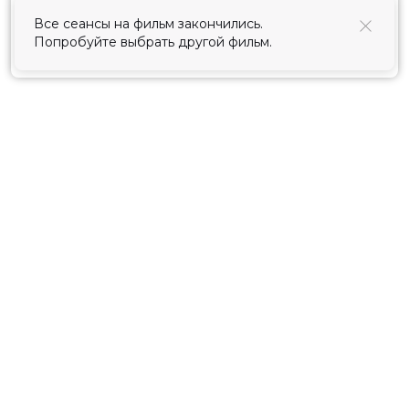
использования cookies
.
Все сеансы на фильм закончились.
Попробуйте выбрать другой фильм.
Принять
Расписание
Скоро в кино
Киноблог
Тарифы
Новости и акции