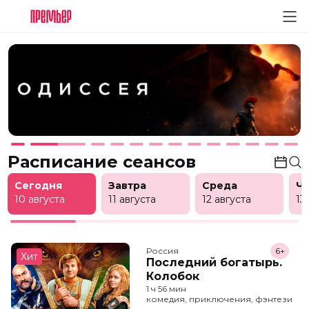
Расписание сеансов
Сегодня
Завтра
Среда
Ч
10 августа
11 августа
12 августа
13
Россия
6+
Хит
Последний богатырь.
Колобок
1 ч 56 мин
комедия, приключения, фэнтези