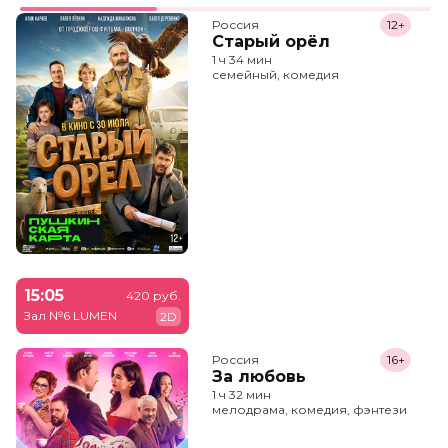
Россия
12+
Старый орёл
1 ч 34 мин
семейный, комедия
15:05
420 руб.
Зал №6 LUMEN
2D
Россия
16+
За любовь
1 ч 32 мин
мелодрама, комедия, фэнтези