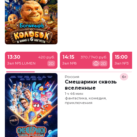
13:30
14:15
15:00
420 руб.
370 / 740 руб.
Зал №5 LUMEN
Зал №8
Зал №3
2D
2D
Россия
6+
Смешарики сквозь
вселенные
1 ч 46 мин
фантастика, комедия,
приключения