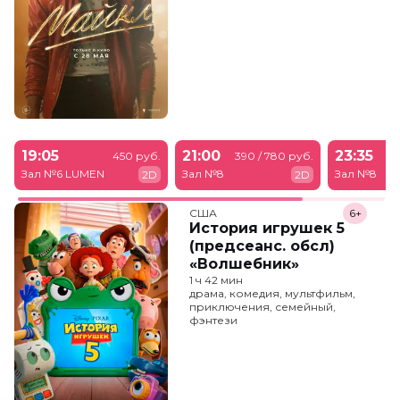
19:05
21:00
23:35
450 руб.
390 / 780 руб.
39
Зал №6 LUMEN
Зал №8
Зал №8
2D
2D
США
6+
История игрушек 5
(предсеанс. обсл)
«Волшебник»
1 ч 42 мин
драма, комедия, мультфильм,
приключения, семейный,
фэнтези