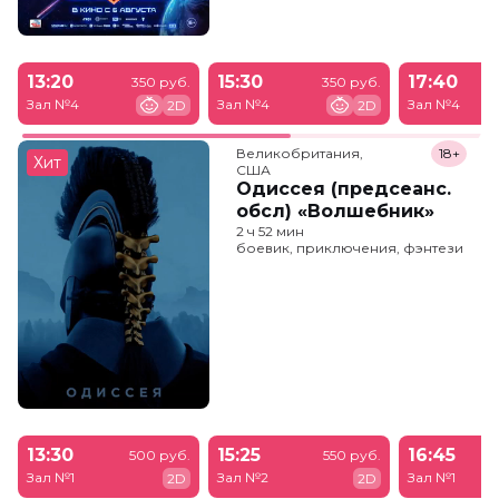
13:20
15:30
17:40
350 руб.
350 руб.
Зал №4
Зал №4
Зал №4
2D
2D
Великобритания,

18+
Хит
США
Одиссея (предсеанс.
обсл) «Волшебник»
2 ч 52 мин
боевик, приключения, фэнтези
13:30
15:25
16:45
500 руб.
550 руб.
Зал №1
Зал №2
Зал №1
2D
2D