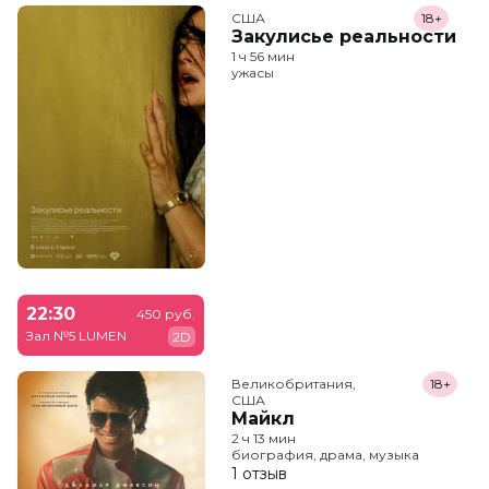
США
18+
Закулисье реальности
1 ч 56 мин
ужасы
22:30
450 руб.
Зал №5 LUMEN
2D
Великобритания,

18+
США
Майкл
2 ч 13 мин
биография, драма, музыка
1 отзыв