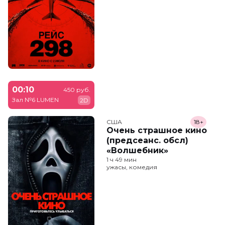
00:10
450 руб.
Зал №6 LUMEN
2D
США
18+
Очень страшное кино
(предсеанс. обсл)
«Волшебник»
1 ч 49 мин
ужасы, комедия