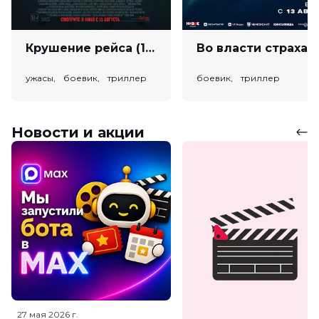
Крушение рейса (18+)
Во власт
ужасы, боевик, триллер
боевик, триллер
Новости и акции
27 мая 2026
г.