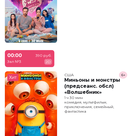
00:00
390 руб.
Зал №3
2D
США
6+
Хит
Миньоны и монстры
(предсеанс. обсл)
«Волшебник»
1 ч 30 мин
комедия, мультфильм,
приключения, семейный,
фантастика