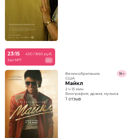
23:15
430 / 860 руб.
Зал №7
2D
Великобритания,

18+
США
Майкл
2 ч 13 мин
биография, драма, музыка
1 отзыв