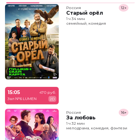
Россия
12+
Старый орёл
1 ч 34 мин
семейный, комедия
15:05
470 руб.
Зал №6 LUMEN
2D
Россия
16+
За любовь
1 ч 32 мин
мелодрама, комедия, фэнтези