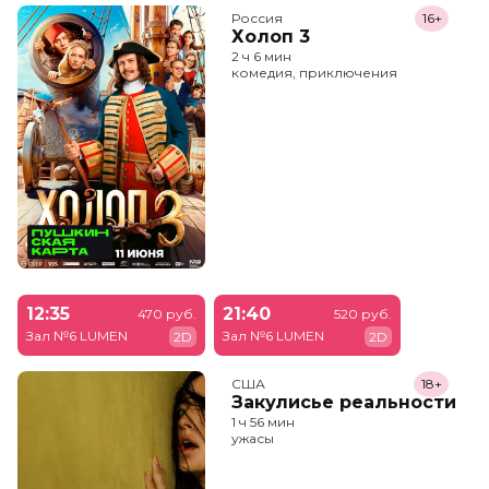
Россия
16+
Холоп 3
2 ч 6 мин
комедия, приключения
12:35
21:40
470 руб.
520 руб.
Зал №6 LUMEN
Зал №6 LUMEN
2D
2D
США
18+
Закулисье реальности
1 ч 56 мин
ужасы