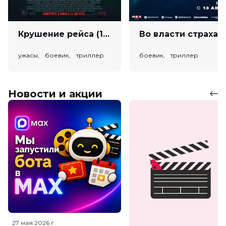
Крушение рейса (18+)
Во власт
ужасы, боевик, триллер
боевик, триллер
Новости и акции
27 мая 2026
г.