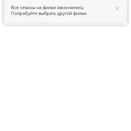
использования cookies
.
Все сеансы на фильм закончились.
Попробуйте выбрать другой фильм.
Принять
Расписание
Скоро в кино
Киноблог
Тарифы
Новости и акции