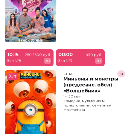
10:15
00:00
250 / 500 руб.
430 руб.
Зал №8
Зал №3
2D
2D
США
6+
Хит
Миньоны и монстры
(предсеанс. обсл)
«Волшебник»
1 ч 30 мин
комедия, мультфильм,
приключения, семейный,
фантастика