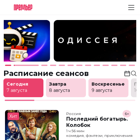
Расписание сеансов
Сегодня
Завтра
Воскресенье
П
7 августа
8 августа
9 августа
10
Россия
6+
Хит
Последний богатырь.
Колобок
1 ч 56 мин
комедия, фэнтези, приключения