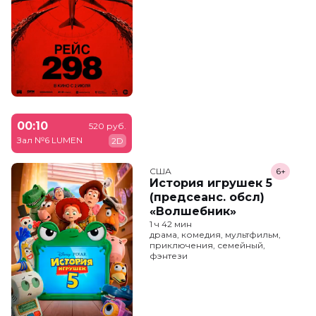
00:10
520 руб.
Зал №6 LUMEN
2D
США
6+
История игрушек 5
(предсеанс. обсл)
«Волшебник»
1 ч 42 мин
драма, комедия, мультфильм,
приключения, семейный,
фэнтези