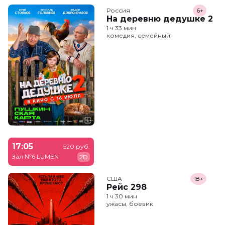
Россия
6+
На деревню дедушке 2
1 ч 33 мин
комедия, семейный
17:05
520 руб.
Зал №6 LUMEN
2D
США
18+
Рейс 298
1 ч 30 мин
ужасы, боевик