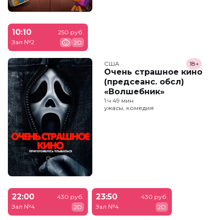
10:10
250 руб.
Зал №2
2D
США
18+
Очень страшное кино
(предсеанс. обсл)
«Волшебник»
1 ч 49 мин
ужасы, комедия
22:00
23:50
430 руб.
430 руб.
Зал №4
Зал №4
2D
2D