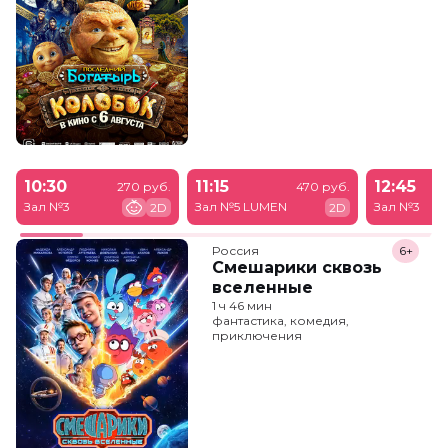
10:30
11:15
12:45
270 руб.
470 руб.
Зал №3
Зал №5 LUMEN
Зал №3
2D
2D
Россия
6+
Смешарики сквозь
вселенные
1 ч 46 мин
фантастика, комедия,
приключения