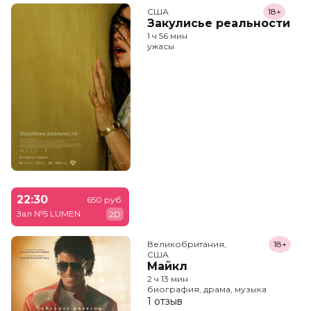
США
18+
Закулисье реальности
1 ч 56 мин
ужасы
22:30
650 руб.
Зал №5 LUMEN
2D
Великобритания,

18+
США
Майкл
2 ч 13 мин
биография, драма, музыка
1 отзыв