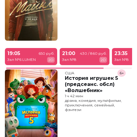
19:05
21:00
23:35
650 руб.
430 / 860 руб.
43
Зал №6 LUMEN
Зал №8
Зал №8
2D
2D
США
6+
История игрушек 5
(предсеанс. обсл)
«Волшебник»
1 ч 42 мин
драма, комедия, мультфильм,
приключения, семейный,
фэнтези