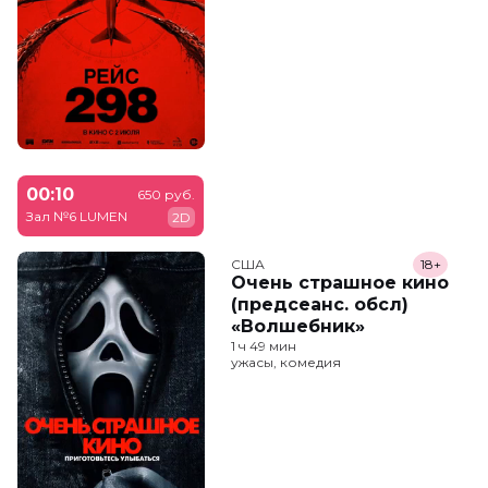
00:10
650 руб.
Зал №6 LUMEN
2D
США
18+
Очень страшное кино
(предсеанс. обсл)
«Волшебник»
1 ч 49 мин
ужасы, комедия