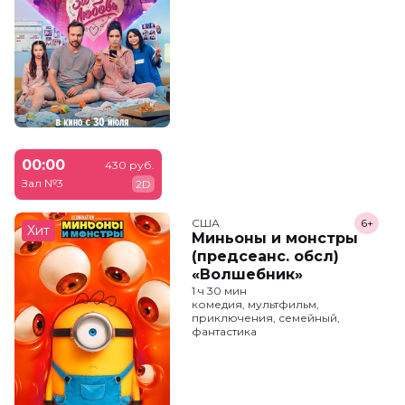
00:00
430 руб.
Зал №3
2D
США
6+
Хит
Миньоны и монстры
(предсеанс. обсл)
«Волшебник»
1 ч 30 мин
комедия, мультфильм,
приключения, семейный,
фантастика