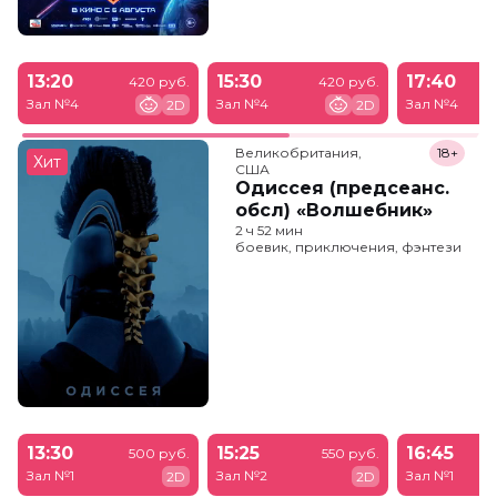
13:20
15:30
17:40
420 руб.
420 руб.
Зал №4
Зал №4
Зал №4
2D
2D
Великобритания,

18+
Хит
США
Одиссея (предсеанс.
обсл) «Волшебник»
2 ч 52 мин
боевик, приключения, фэнтези
13:30
15:25
16:45
500 руб.
550 руб.
Зал №1
Зал №2
Зал №1
2D
2D