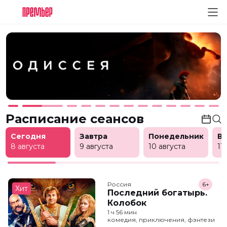
Расписание сеансов
Сегодня
Завтра
Понедельник
В
8 августа
9 августа
10 августа
11
Россия
6+
Хит
Последний богатырь.
Колобок
1 ч 56 мин
комедия, приключения, фэнтези