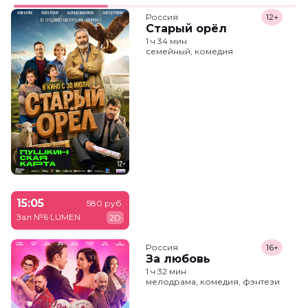
Россия
12+
Старый орёл
1 ч 34 мин
семейный, комедия
15:05
580 руб.
Зал №6 LUMEN
2D
Россия
16+
За любовь
1 ч 32 мин
мелодрама, комедия, фэнтези