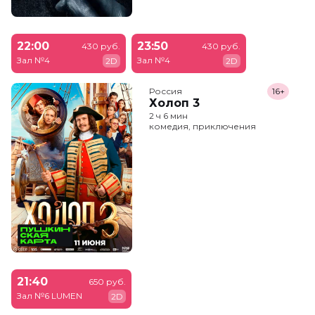
22:00
23:50
430 руб.
430 руб.
Зал №4
Зал №4
2D
2D
Россия
16+
Холоп 3
2 ч 6 мин
комедия, приключения
21:40
650 руб.
Зал №6 LUMEN
2D