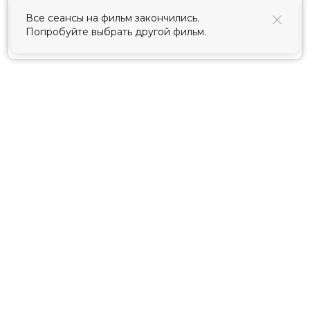
использования cookies
.
Все сеансы на фильм закончились.
Попробуйте выбрать другой фильм.
Принять
Расписание
Скоро в кино
Киноблог
Тарифы
Новости и акции