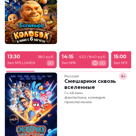
13:30
14:15
15:00
580 руб.
420 / 840 руб.
Зал №5 LUMEN
Зал №8
Зал №3
2D
2D
Россия
6+
Смешарики сквозь
вселенные
1 ч 46 мин
фантастика, комедия,
приключения