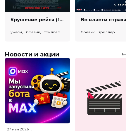
Крушение рейса (18+)
Во власт
ужасы, боевик, триллер
боевик, триллер
Новости и акции
27 мая 2026
г.