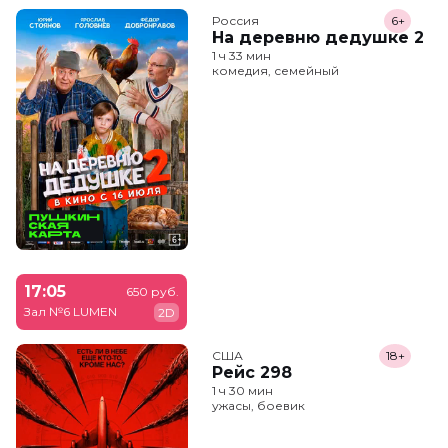
Россия
6+
На деревню дедушке 2
1 ч 33 мин
комедия, семейный
17:05
650 руб.
Зал №6 LUMEN
2D
США
18+
Рейс 298
1 ч 30 мин
ужасы, боевик