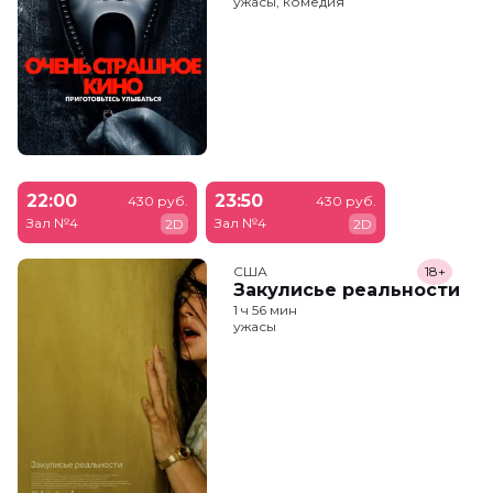
ужасы, комедия
22:00
23:50
430 руб.
430 руб.
Зал №4
Зал №4
2D
2D
США
18+
Закулисье реальности
1 ч 56 мин
ужасы