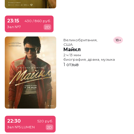
23:15
430 / 860 руб.
Зал №7
2D
Великобритания,

18+
США
Майкл
2 ч 13 мин
биография, драма, музыка
1 отзыв
22:30
520 руб.
Зал №5 LUMEN
2D