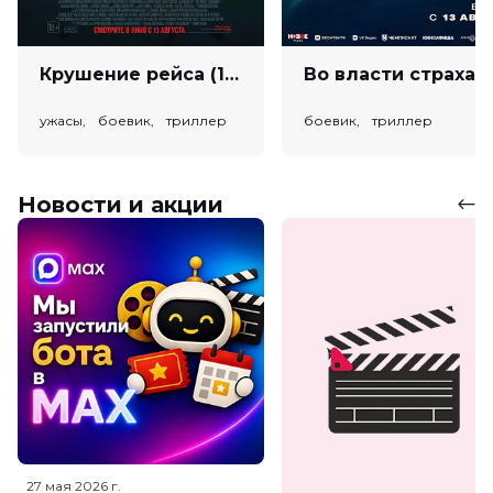
Крушение рейса (18+)
Во власт
ужасы, боевик, триллер
боевик, триллер
Новости и акции
27 мая 2026
г.