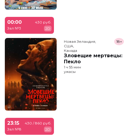
00:00
430 руб.
Зал №3
2D
Новая Зеландия,

18+
США,

Канада
Зловещие мертвецы:
Пекло
1 ч 55 мин
ужасы
23:15
430 / 860 руб.
Зал №8
2D