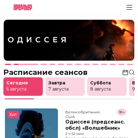
Расписание сеансов
Сегодня
Завтра
Суббота
В
6 августа
7 августа
8 августа
9 
Великобритания,

18+
Хит
США
Одиссея (предсеанс.
обсл) «Волшебник»
2 ч 52 мин