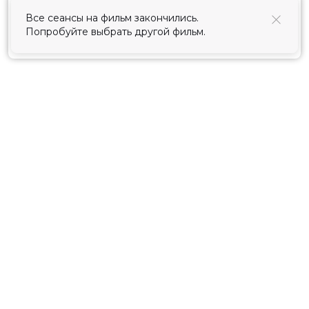
использования cookies
.
Все сеансы на фильм закончились.
Попробуйте выбрать другой фильм.
Принять
Расписание
Скоро в кино
Киноблог
Тарифы
Новости и акции