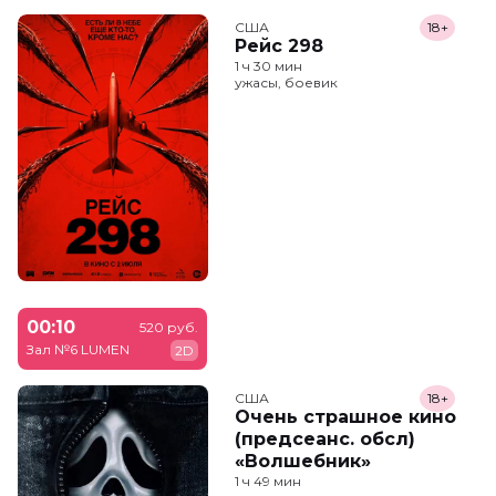
США
18+
Рейс 298
1 ч 30 мин
ужасы, боевик
00:10
520 руб.
Зал №6 LUMEN
2D
США
18+
Очень страшное кино
(предсеанс. обсл)
«Волшебник»
1 ч 49 мин