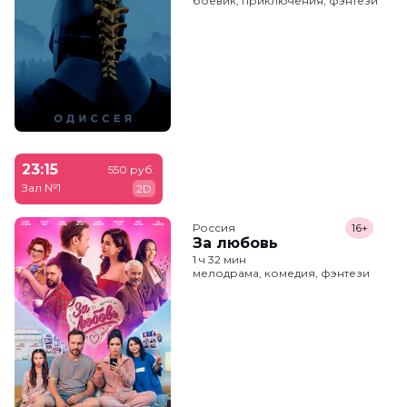
боевик, приключения, фэнтези
23:15
550 руб.
Зал №1
2D
Россия
16+
За любовь
1 ч 32 мин
мелодрама, комедия, фэнтези