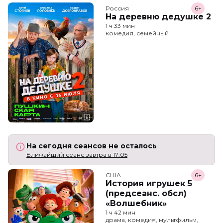
Россия
6+
На деревню дедушке 2
1 ч 33 мин
комедия, семейный
На сегодня сеансов не осталось
Ближайший сеанс завтра в 17:05
США
6+
История игрушек 5
(предсеанс. обсл)
«Волшебник»
1 ч 42 мин
драма, комедия, мультфильм,