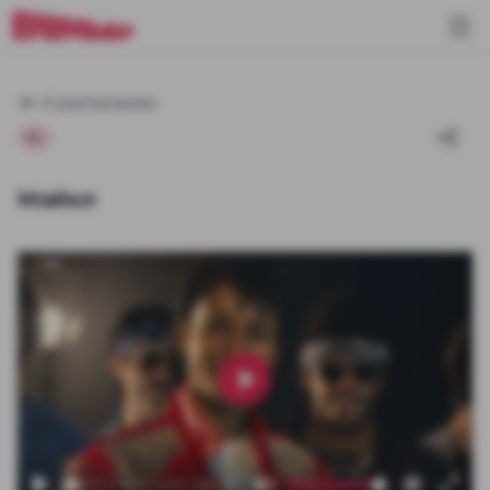
К расписанию
18+
Майкл
Play
00:00