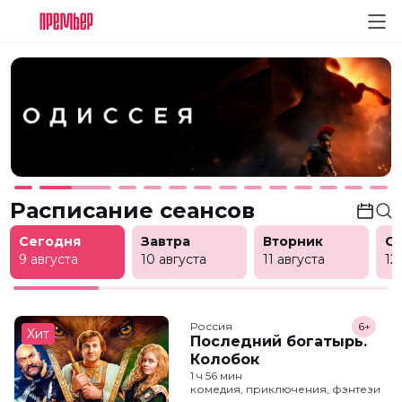
Расписание сеансов
Сегодня
Завтра
Вторник
С
9 августа
10 августа
11 августа
12
Россия
6+
Хит
Последний богатырь.
Колобок
1 ч 56 мин
комедия, приключения, фэнтези