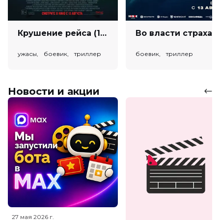
Крушение рейса (18+)
Во власт
ужасы, боевик, триллер
боевик, триллер
Новости и акции
27 мая 2026
г.