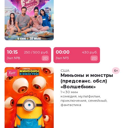
10:15
00:00
250 / 500 руб.
430 руб.
Зал №8
Зал №3
2D
2D
США
6+
Хит
Миньоны и монстры
(предсеанс. обсл)
«Волшебник»
1 ч 30 мин
комедия, мультфильм,
приключения, семейный,
фантастика