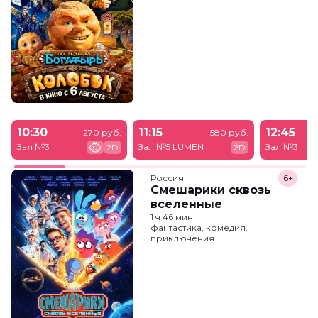
10:30
11:15
12:45
270 руб.
580 руб.
Зал №3
Зал №5 LUMEN
Зал №3
2D
2D
Россия
6+
Смешарики сквозь
вселенные
1 ч 46 мин
фантастика, комедия,
приключения