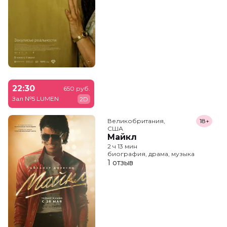
22:30
650 руб.
Зал №5 LUMEN
2D
Великобритания,

18+
США
Майкл
2 ч 13 мин
биография, драма, музыка
1 отзыв