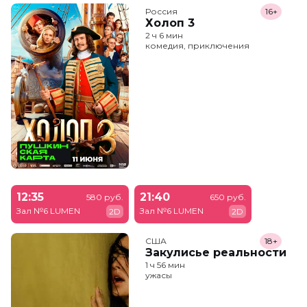
Россия
16+
Холоп 3
2 ч 6 мин
комедия, приключения
12:35
21:40
580 руб.
650 руб.
Зал №6 LUMEN
Зал №6 LUMEN
2D
2D
США
18+
Закулисье реальности
1 ч 56 мин
ужасы