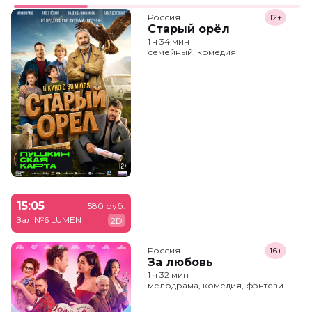
Россия
12+
Старый орёл
1 ч 34 мин
семейный, комедия
15:05
580 руб.
Зал №6 LUMEN
2D
Россия
16+
За любовь
1 ч 32 мин
мелодрама, комедия, фэнтези