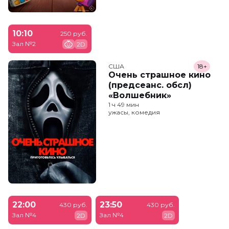
10:10
250 руб.
Зал №2
2D
США
18+
Очень страшное кино
(предсеанс. обсл)
«Волшебник»
1 ч 49 мин
ужасы, комедия
22:00
23:50
430 руб.
430 руб.
Зал №4
Зал №4
2D
2D