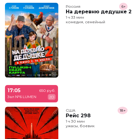
Россия
6+
На деревню дедушке 2
1 ч 33 мин
комедия, семейный
17:05
650 руб.
Зал №6 LUMEN
2D
США
18+
Рейс 298
1 ч 30 мин
ужасы, боевик