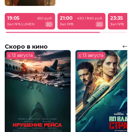
19:05
21:00
23:35
650 руб.
430 / 860 руб.
43
Зал №6 LUMEN
Зал №8
Зал №8
2D
2D
Скоро в кино
с 13 августа
с 13 августа