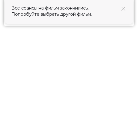
использования cookies
.
Все сеансы на фильм закончились.
Попробуйте выбрать другой фильм.
Принять
Расписание
Скоро в кино
Киноблог
Тарифы
Новости и акции