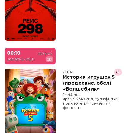
00:10
650 руб.
Зал №6 LUMEN
2D
США
6+
История игрушек 5
(предсеанс. обсл)
«Волшебник»
1 ч 42 мин
драма, комедия, мультфильм,
приключения, семейный,
фэнтези