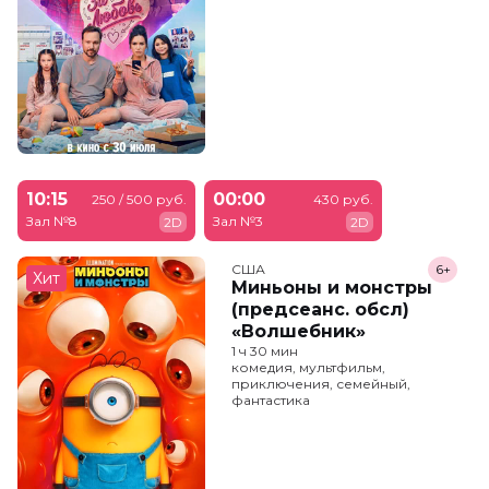
10:15
00:00
250 / 500 руб.
430 руб.
Зал №8
Зал №3
2D
2D
США
6+
Хит
Миньоны и монстры
(предсеанс. обсл)
«Волшебник»
1 ч 30 мин
комедия, мультфильм,
приключения, семейный,
фантастика