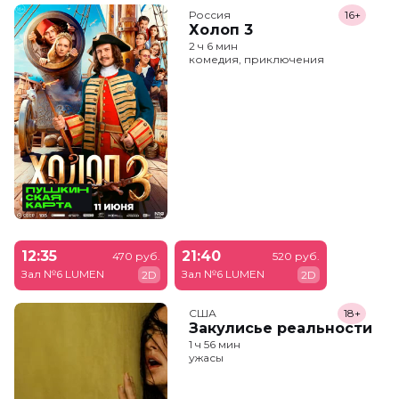
Россия
16+
Холоп 3
2 ч 6 мин
комедия, приключения
12:35
21:40
470 руб.
520 руб.
Зал №6 LUMEN
Зал №6 LUMEN
2D
2D
США
18+
Закулисье реальности
1 ч 56 мин
ужасы