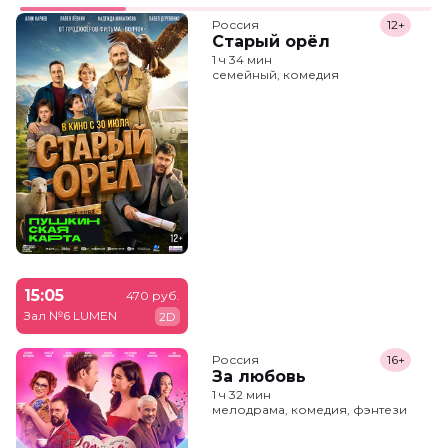
Россия
12+
Старый орёл
1 ч 34 мин
семейный, комедия
15:05
470 руб.
Зал №6 LUMEN
2D
Россия
16+
За любовь
1 ч 32 мин
мелодрама, комедия, фэнтези