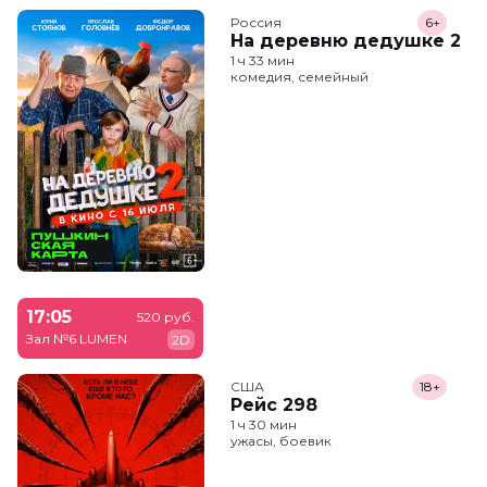
Россия
6+
На деревню дедушке 2
1 ч 33 мин
комедия, семейный
17:05
520 руб.
Зал №6 LUMEN
2D
США
18+
Рейс 298
1 ч 30 мин
ужасы, боевик