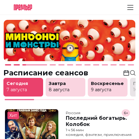
Расписание сеансов
Сегодня
Завтра
Воскресенье
П
7 августа
8 августа
9 августа
10
Россия
6+
Хит
Последний богатырь.
Колобок
1 ч 56 мин
комедия, фэнтези, приключения