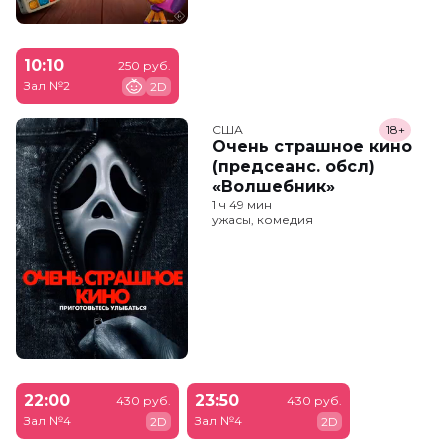
10:10
250 руб.
Зал №2
2D
США
18+
Очень страшное кино
(предсеанс. обсл)
«Волшебник»
1 ч 49 мин
ужасы, комедия
22:00
23:50
430 руб.
430 руб.
Зал №4
Зал №4
2D
2D