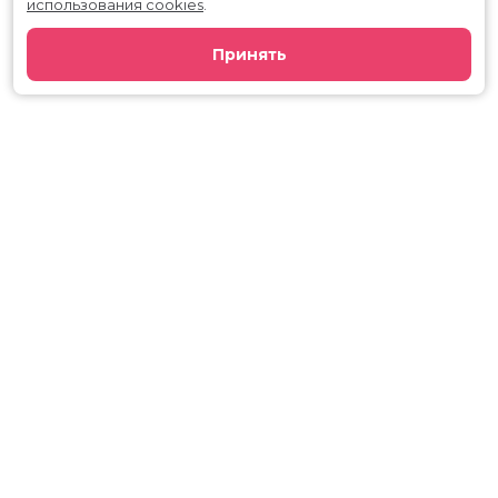
использования cookies
.
Принять
Расписание
Скоро в кино
Киноблог
Тарифы
Новости и акции