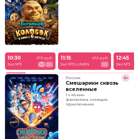
10:30
11:15
12:45
270 руб.
470 руб.
Зал №3
Зал №5 LUMEN
Зал №3
2D
2D
Россия
6+
Смешарики сквозь
вселенные
1 ч 46 мин
фантастика, комедия,
приключения