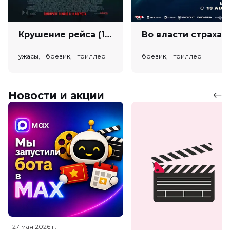
Крушение рейса (18+)
Во власт
ужасы, боевик, триллер
боевик, триллер
Новости и акции
27 мая 2026
г.