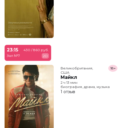
23:15
430 / 860 руб.
Зал №7
2D
Великобритания,

18+
США
Майкл
2 ч 13 мин
биография, драма, музыка
1 отзыв