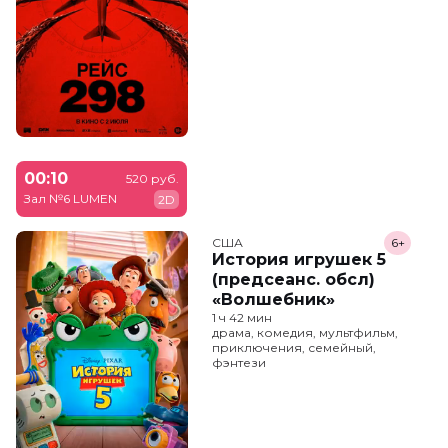
00:10
520 руб.
Зал №6 LUMEN
2D
США
6+
История игрушек 5
(предсеанс. обсл)
«Волшебник»
1 ч 42 мин
драма, комедия, мультфильм,
приключения, семейный,
фэнтези