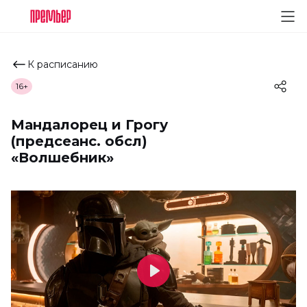
К расписанию
16+
Мандалорец и Грогу
(предсеанс. обсл)
«Волшебник»
Play