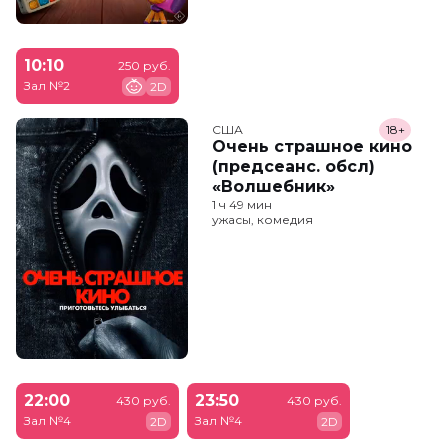
10:10
250 руб.
Зал №2
2D
США
18+
Очень страшное кино
(предсеанс. обсл)
«Волшебник»
1 ч 49 мин
ужасы, комедия
22:00
23:50
430 руб.
430 руб.
Зал №4
Зал №4
2D
2D