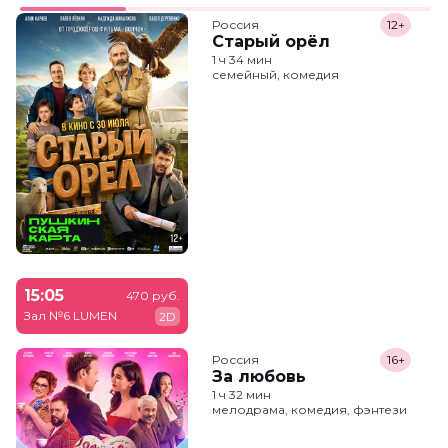
Россия
12+
Старый орёл
1 ч 34 мин
семейный, комедия
15:05
470 руб.
Зал №6 LUMEN
2D
Россия
16+
За любовь
1 ч 32 мин
мелодрама, комедия, фэнтези