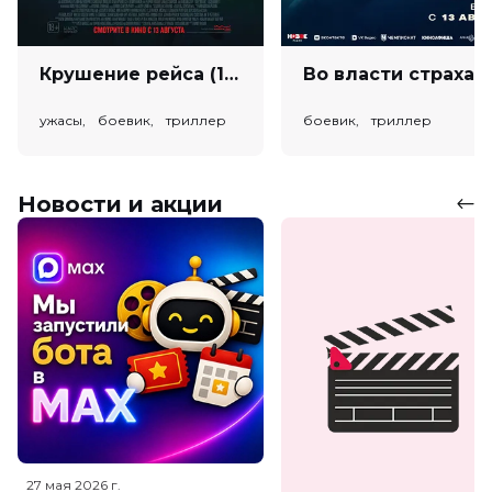
Крушение рейса (18+)
Во власт
ужасы, боевик, триллер
боевик, триллер
Новости и акции
27 мая 2026
г.