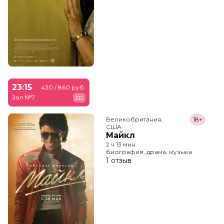
23:15
430 / 860 руб.
Зал №7
2D
Великобритания,

18+
США
Майкл
2 ч 13 мин
биография, драма, музыка
1 отзыв