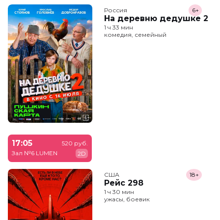
Россия
6+
На деревню дедушке 2
1 ч 33 мин
комедия, семейный
17:05
520 руб.
Зал №6 LUMEN
2D
США
18+
Рейс 298
1 ч 30 мин
ужасы, боевик