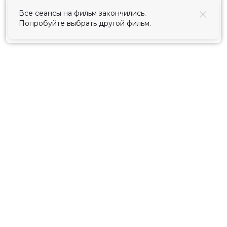
использования cookies
.
Все сеансы на фильм закончились.
Попробуйте выбрать другой фильм.
Принять
Расписание
Скоро в кино
Киноблог
Тарифы
Новости и акции