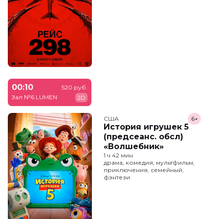
00:10
520 руб.
Зал №6 LUMEN
2D
США
6+
История игрушек 5
(предсеанс. обсл)
«Волшебник»
1 ч 42 мин
драма, комедия, мультфильм,
приключения, семейный,
фэнтези