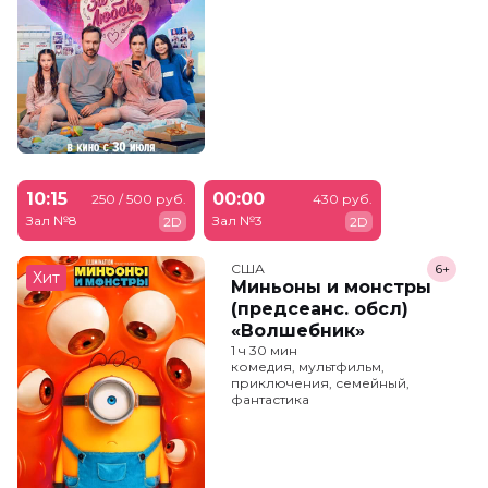
10:15
00:00
250 / 500 руб.
430 руб.
Зал №8
Зал №3
2D
2D
США
6+
Хит
Миньоны и монстры
(предсеанс. обсл)
«Волшебник»
1 ч 30 мин
комедия, мультфильм,
приключения, семейный,
фантастика