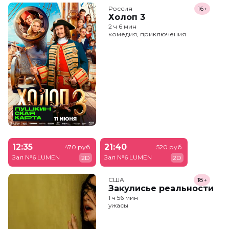
Россия
16+
Холоп 3
2 ч 6 мин
комедия, приключения
12:35
21:40
470 руб.
520 руб.
Зал №6 LUMEN
Зал №6 LUMEN
2D
2D
США
18+
Закулисье реальности
1 ч 56 мин
ужасы