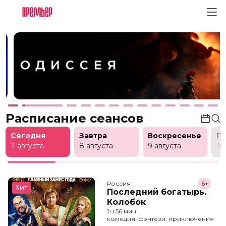
Расписание сеансов
Сегодня
Завтра
Воскресенье
П
7 августа
8 августа
9 августа
10
Россия
6+
Хит
Последний богатырь.
Колобок
1 ч 56 мин
комедия, фэнтези, приключения