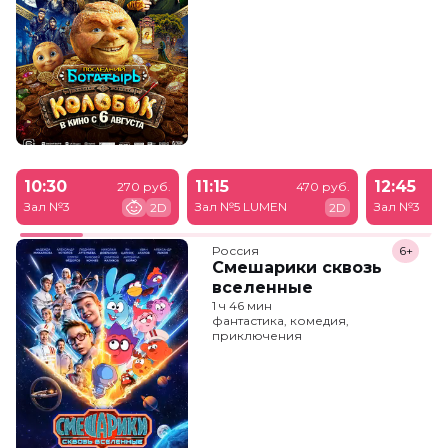
10:30
11:15
12:45
270 руб.
470 руб.
Зал №3
Зал №5 LUMEN
Зал №3
2D
2D
Россия
6+
Смешарики сквозь
вселенные
1 ч 46 мин
фантастика, комедия,
приключения