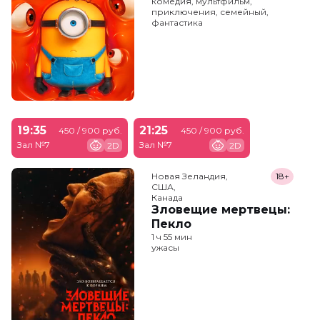
комедия, мультфильм,
приключения, семейный,
фантастика
19:35
21:25
450 / 900 руб.
450 / 900 руб.
Зал №7
Зал №7
2D
2D
Новая Зеландия,

18+
США,

Канада
Зловещие мертвецы:
Пекло
1 ч 55 мин
ужасы