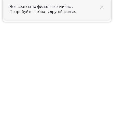
использования cookies
.
Все сеансы на фильм закончились.
Попробуйте выбрать другой фильм.
Принять
Расписание
Скоро в кино
Киноблог
Тарифы
Новости и акции