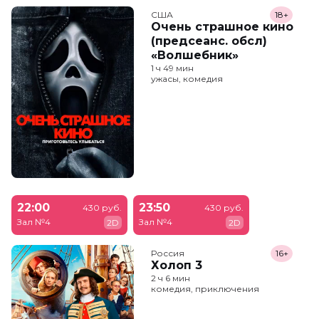
США
18+
Очень страшное кино
(предсеанс. обсл)
«Волшебник»
1 ч 49 мин
ужасы, комедия
22:00
23:50
430 руб.
430 руб.
Зал №4
Зал №4
2D
2D
Россия
16+
Холоп 3
2 ч 6 мин
комедия, приключения