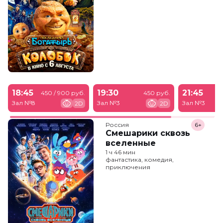
18:45
19:30
21:45
450 / 900 руб.
450 руб.
Зал №8
Зал №3
Зал №3
2D
2D
Россия
6+
Смешарики сквозь
вселенные
1 ч 46 мин
фантастика, комедия,
приключения