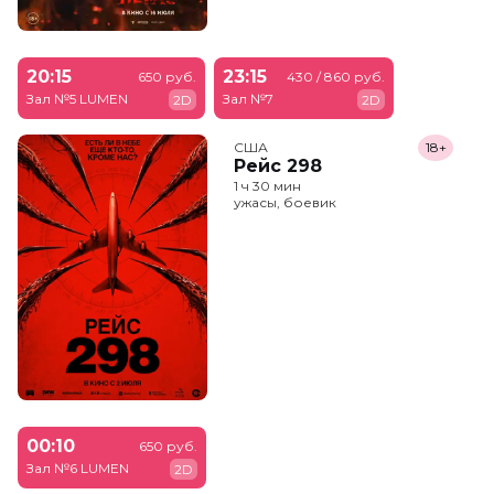
20:15
23:15
650 руб.
430 / 860 руб.
Зал №5 LUMEN
Зал №7
2D
2D
США
18+
Рейс 298
1 ч 30 мин
ужасы, боевик
00:10
650 руб.
Зал №6 LUMEN
2D