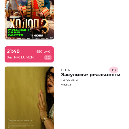
21:40
650 руб.
Зал №6 LUMEN
2D
США
18+
Закулисье реальности
1 ч 56 мин
ужасы