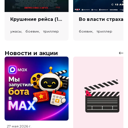
Крушение рейса (18+)
Во власт
ужасы, боевик, триллер
боевик, триллер
Новости и акции
27 мая 2026
г.