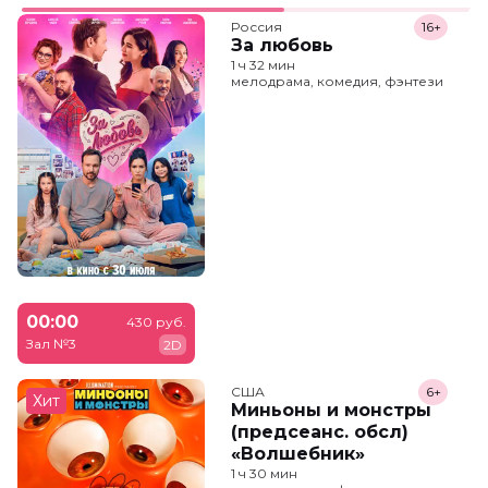
Россия
16+
За любовь
1 ч 32 мин
мелодрама, комедия, фэнтези
00:00
430 руб.
Зал №3
2D
США
6+
Хит
Миньоны и монстры
(предсеанс. обсл)
«Волшебник»
1 ч 30 мин