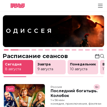
Расписание сеансов
Сегодня
Завтра
Понедельник
В
8 августа
9 августа
10 августа
11
Россия
6+
Хит
Последний богатырь.
Колобок
1 ч 56 мин
комедия, приключения, фэнтези