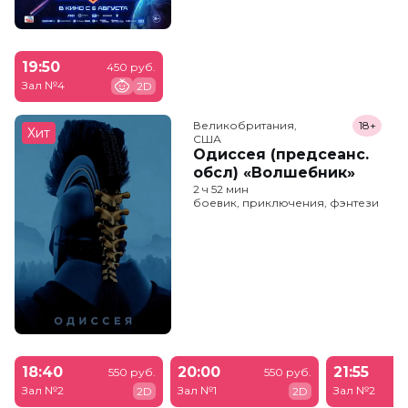
19:50
450 руб.
Зал №4
2D
Великобритания,

18+
Хит
США
Одиссея (предсеанс.
обсл) «Волшебник»
2 ч 52 мин
боевик, приключения, фэнтези
18:40
20:00
21:55
550 руб.
550 руб.
Зал №2
Зал №1
Зал №2
2D
2D