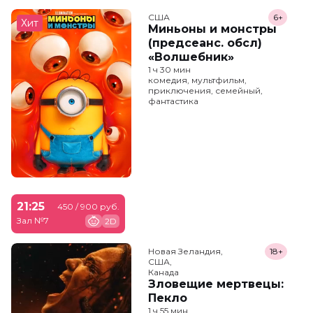
США
6+
Хит
Миньоны и монстры
(предсеанс. обсл)
«Волшебник»
1 ч 30 мин
комедия, мультфильм,
приключения, семейный,
фантастика
21:25
450 / 900 руб.
Зал №7
2D
Новая Зеландия,

18+
США,

Канада
Зловещие мертвецы:
Пекло
1 ч 55 мин