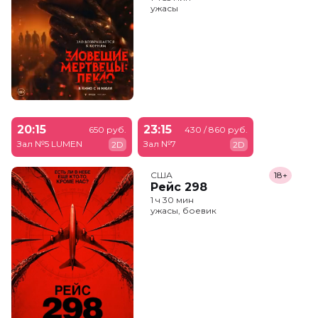
ужасы
20:15
23:15
650 руб.
430 / 860 руб.
Зал №5 LUMEN
Зал №7
2D
2D
США
18+
Рейс 298
1 ч 30 мин
ужасы, боевик