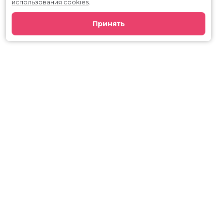
использования cookies
.
Принять
Расписание
Скоро в кино
Киноблог
Тарифы
Новости и акции