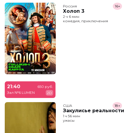
Россия
16+
Холоп 3
2 ч 6 мин
комедия, приключения
21:40
650 руб.
Зал №6 LUMEN
2D
США
18+
Закулисье реальности
1 ч 56 мин
ужасы