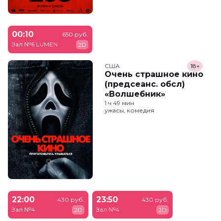
00:10
650 руб.
Зал №6 LUMEN
2D
США
18+
Очень страшное кино
(предсеанс. обсл)
«Волшебник»
1 ч 49 мин
ужасы, комедия
22:00
23:50
430 руб.
430 руб.
Зал №4
Зал №4
2D
2D