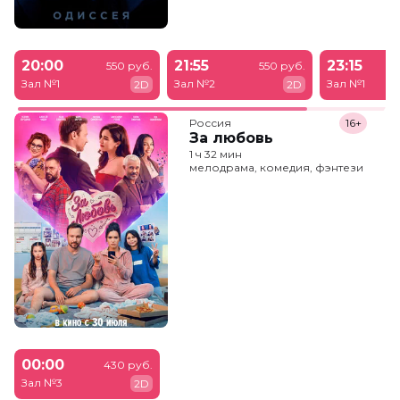
20:00
21:55
23:15
550 руб.
550 руб.
Зал №1
Зал №2
Зал №1
2D
2D
Россия
16+
За любовь
1 ч 32 мин
мелодрама, комедия, фэнтези
00:00
430 руб.
Зал №3
2D