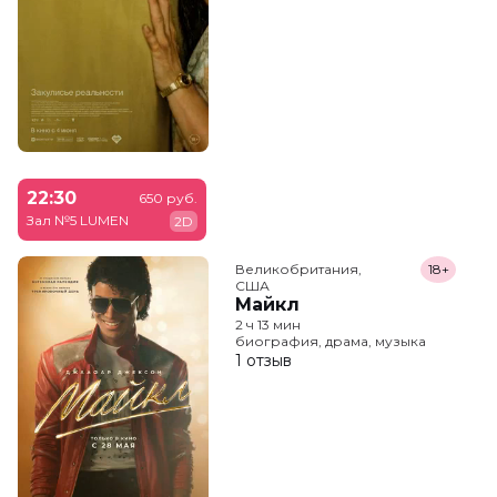
22:30
650 руб.
Зал №5 LUMEN
2D
Великобритания,

18+
США
Майкл
2 ч 13 мин
биография, драма, музыка
1 отзыв