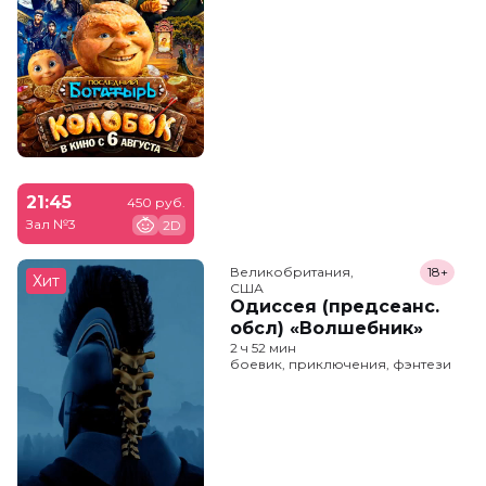
21:45
450 руб.
Зал №3
2D
Великобритания,

18+
Хит
США
Одиссея (предсеанс.
обсл) «Волшебник»
2 ч 52 мин
боевик, приключения, фэнтези