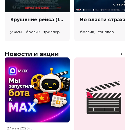
Крушение рейса (18+)
Во власт
ужасы, боевик, триллер
боевик, триллер
Новости и акции
27 мая 2026
г.