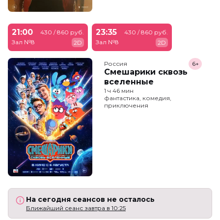
21:00
23:35
430 / 860 руб.
430 / 860 руб.
Зал №8
Зал №8
2D
2D
Россия
6+
Смешарики сквозь
вселенные
1 ч 46 мин
фантастика, комедия,
приключения
На сегодня сеансов не осталось
Ближайший сеанс завтра в 10:25