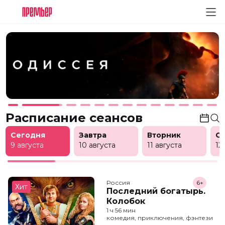
Расписание сеансов
Сегодня
Завтра
Вторник
С
9 августа
10 августа
11 августа
12
Россия
6+
Хит
Последний богатырь.
Колобок
1 ч 56 мин
комедия, приключения, фэнтези