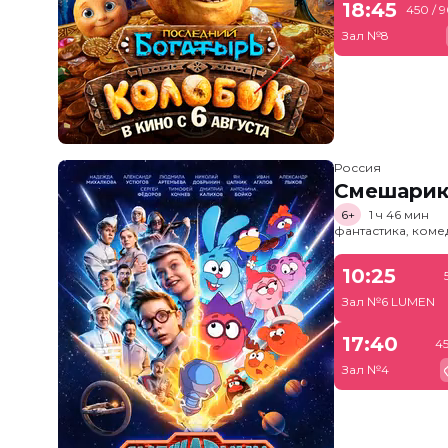
18:45
450 / 
Зал №8
Россия
Смешарик
6+
1 ч 46 мин
фантастика, ком
10:25
Зал №6 LUMEN
17:40
4
Зал №4