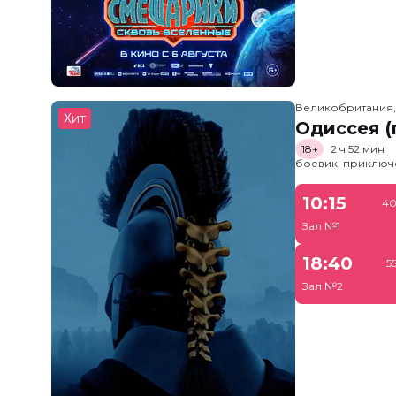
Великобритания
Хит
Одиссея (
18+
2 ч 52 мин
боевик, приключ
10:15
40
Зал №1
18:40
5
Зал №2