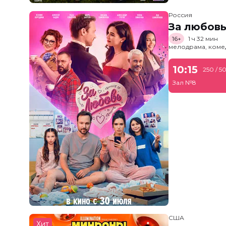
Россия
За любов
16+
1 ч 32 мин
мелодрама, коме
10:15
250 / 5
Зал №8
США
Хит