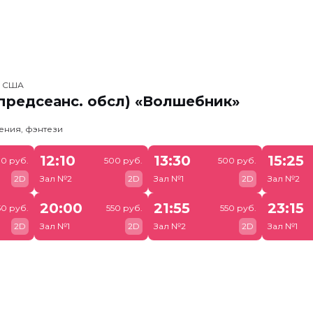
, США
предсеанс. обсл) «Волшебник»
ения, фэнтези
12:10
13:30
15:25
0 руб.
500 руб.
500 руб.
2D
Зал №2
2D
Зал №1
2D
Зал №2
20:00
21:55
23:15
50 руб.
550 руб.
550 руб.
2D
Зал №1
2D
Зал №2
2D
Зал №1