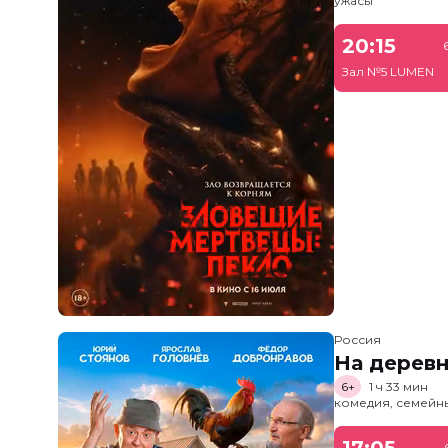
ужасы
20:15
Зал №5 LUMEN
Россия
На дерев
6+
1 ч 33 мин
комедия, семейн
17:05