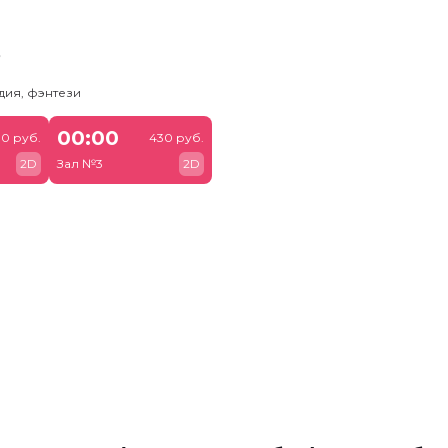
ь
дия, фэнтези
00:00
00 руб.
430 руб.
2D
Зал №3
2D