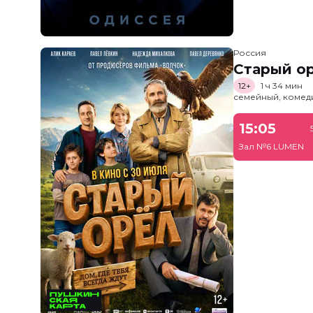
Россия
Старый о
12+
1 ч 34 мин
семейный, комед
15:05
Зал №6 LUMEN