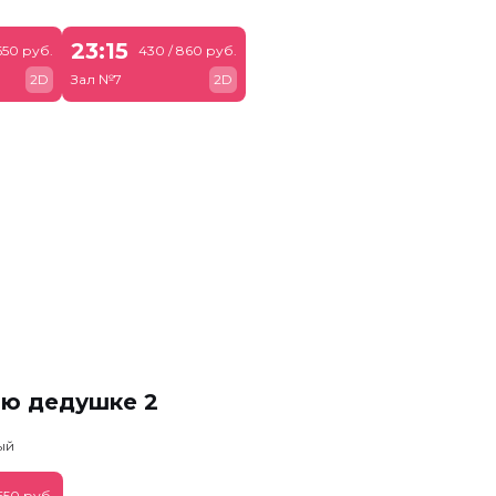
23:15
650 руб.
430 / 860 руб.
2D
Зал №7
2D
ню дедушке 2
ый
650 руб.