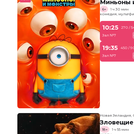
Миньоны и
6+
1 ч 30 мин
комедия, мультфи
10:25
270 / 
Зал №7
19:35
450 / 9
Зал №7
Новая Зеландия, 
Зловещие
18+
1 ч 55 мин