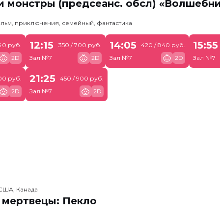
 монстры (предсеанс. обсл) «Волшебн
льм, приключения, семейный, фантастика
12:15
14:05
15:55
540 руб.
350 / 700 руб.
420 / 840 руб.
2D
Зал №7
2D
Зал №7
2D
Зал №7
21:25
00 руб.
450 / 900 руб.
2D
Зал №7
2D
США, Канада
 мертвецы: Пекло