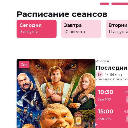
Расписание сеансов
Сегодня
Завтра
Вторни
9 августа
10 августа
11 август
Россия
Хит
Последни
6+
1 ч 56 мин
комедия, приклю
10:30
2
Зал №3
15:00
42
Зал №3