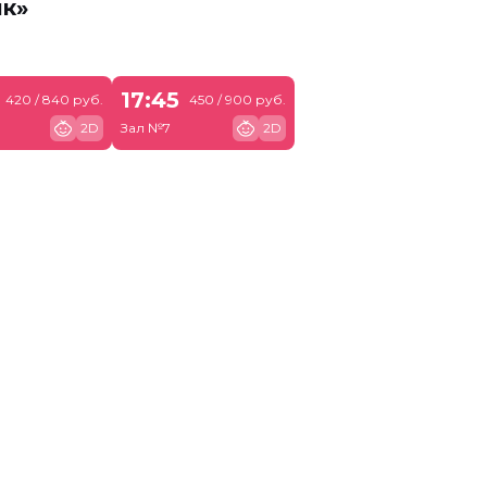
ик»
17:45
420 / 840 руб.
450 / 900 руб.
2D
Зал №7
2D