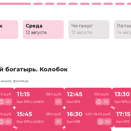
к
Среда
Четверг
Пятн
а
12 августа
13 августа
14 авг
й богатырь. Колобок
чения, фэнтези
11:15
12:45
13:30
70 руб.
580 руб.
350 руб.
2D
Зал №5 LUMEN
2D
Зал №3
2D
Зал №5 
15:45
16:30
17:15
0 руб.
580 руб.
420 / 840 руб.
2D
Зал №5 LUMEN
2D
Зал №8
2D
Зал №3