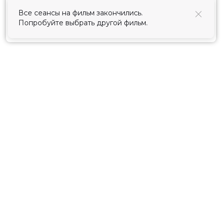
использования cookies
.
Все сеансы на фильм закончились.
Попробуйте выбрать другой фильм.
Принять
Расписание
Скоро в кино
Киноблог
Тарифы
Новости и акции