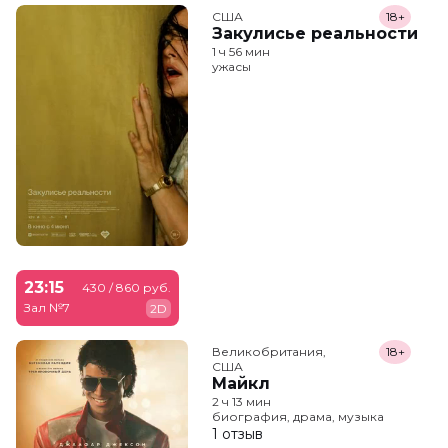
США
18+
Закулисье реальности
1 ч 56 мин
ужасы
23:15
430 / 860 руб.
Зал №7
2D
Великобритания,

18+
США
Майкл
2 ч 13 мин
биография, драма, музыка
1 отзыв