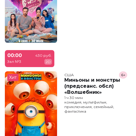
00:00
430 руб.
Зал №3
2D
США
6+
Хит
Миньоны и монстры
(предсеанс. обсл)
«Волшебник»
1 ч 30 мин
комедия, мультфильм,
приключения, семейный,
фантастика