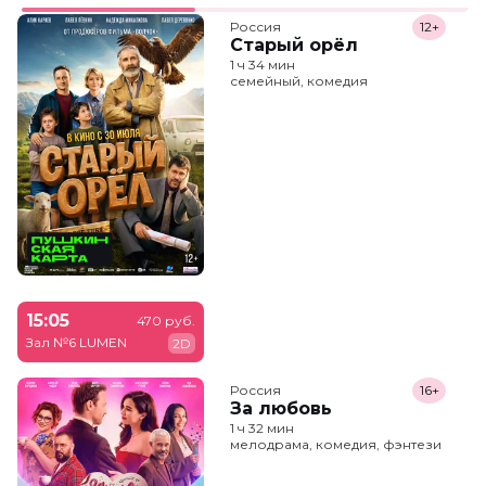
Россия
12+
Старый орёл
1 ч 34 мин
семейный, комедия
15:05
470 руб.
Зал №6 LUMEN
2D
Россия
16+
За любовь
1 ч 32 мин
мелодрама, комедия, фэнтези