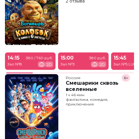
2 отзыва
14:15
15:00
15:45
380 / 760 руб.
380 руб.
Зал №8
Зал №3
Зал №5 LUM
2D
2D
Россия
6+
Смешарики сквозь
вселенные
1 ч 46 мин
фантастика, комедия,
приключения