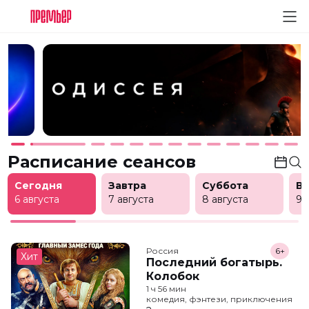
Расписание сеансов
Сегодня
Завтра
Суббота
В
6 августа
7 августа
8 августа
9 
Россия
6+
Хит
Последний богатырь.
Колобок
1 ч 56 мин
комедия, фэнтези, приключения