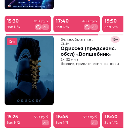
15:30
17:40
19:50
380 руб.
450 руб.
Зал №4
Зал №4
Зал №4
2D
2D
Великобритания,

18+
Хит
США
Одиссея (предсеанс.
обсл) «Волшебник»
2 ч 52 мин
боевик, приключения, фэнтези
15:25
16:45
18:40
550 руб.
550 руб.
Зал №2
Зал №1
Зал №2
2D
2D