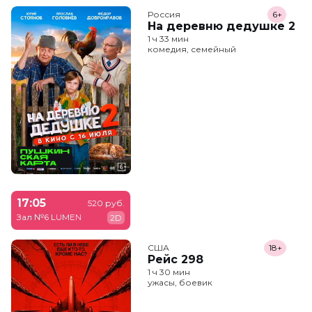
Россия
6+
На деревню дедушке 2
1 ч 33 мин
комедия, семейный
17:05
520 руб.
Зал №6 LUMEN
2D
США
18+
Рейс 298
1 ч 30 мин
ужасы, боевик