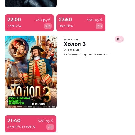
22:00
23:50
430 руб.
430 руб.
Зал №4
Зал №4
2D
2D
Россия
16+
Холоп 3
2 ч 6 мин
комедия, приключения
21:40
520 руб.
Зал №6 LUMEN
2D