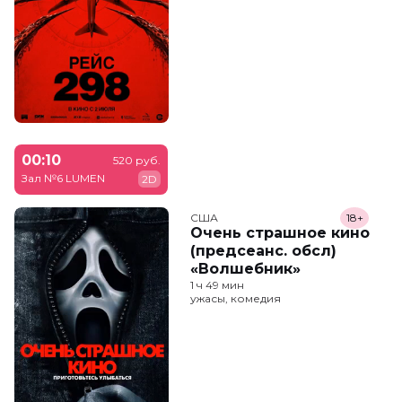
00:10
520 руб.
Зал №6 LUMEN
2D
США
18+
Очень страшное кино
(предсеанс. обсл)
«Волшебник»
1 ч 49 мин
ужасы, комедия