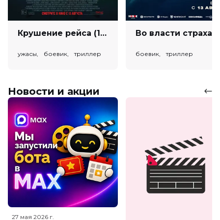
Крушение рейса (18+)
Во власт
ужасы, боевик, триллер
боевик, триллер
Новости и акции
27 мая 2026
г.