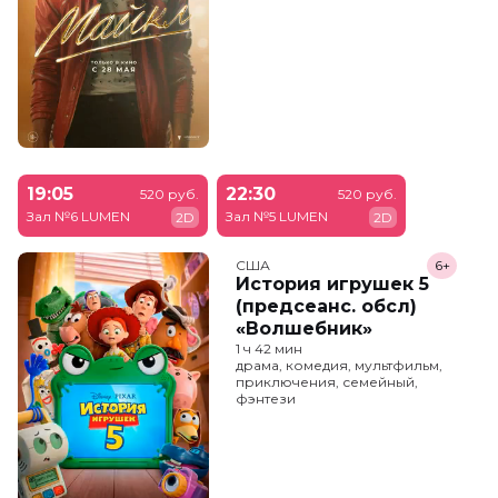
19:05
22:30
520 руб.
520 руб.
Зал №6 LUMEN
Зал №5 LUMEN
2D
2D
США
6+
История игрушек 5
(предсеанс. обсл)
«Волшебник»
1 ч 42 мин
драма, комедия, мультфильм,
приключения, семейный,
фэнтези