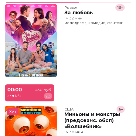
Россия
16+
За любовь
1 ч 32 мин
мелодрама, комедия, фэнтези
00:00
430 руб.
Зал №3
2D
США
6+
Хит
Миньоны и монстры
(предсеанс. обсл)
«Волшебник»
1 ч 30 мин