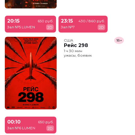
20:15
23:15
650 руб.
430 / 860 руб.
Зал №5 LUMEN
Зал №7
2D
2D
США
18+
Рейс 298
1 ч 30 мин
ужасы, боевик
00:10
650 руб.
Зал №6 LUMEN
2D