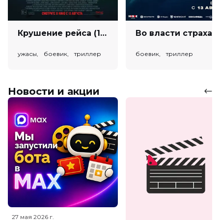
Крушение рейса (18+)
Во власт
ужасы, боевик, триллер
боевик, триллер
Новости и акции
27 мая 2026
г.