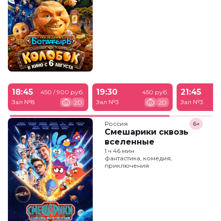
18:45
19:30
21:45
450 / 900 руб.
450 руб.
Зал №8
Зал №3
Зал №3
2D
2D
Россия
6+
Смешарики сквозь
вселенные
1 ч 46 мин
фантастика, комедия,
приключения