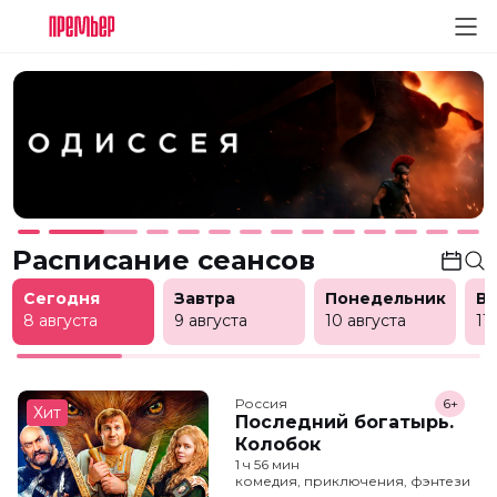
Расписание сеансов
Сегодня
Завтра
Понедельник
В
8 августа
9 августа
10 августа
11
Россия
6+
Хит
Последний богатырь.
Колобок
1 ч 56 мин
комедия, приключения, фэнтези