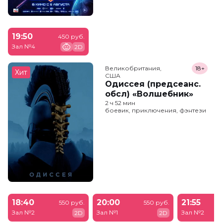
19:50
450 руб.
Зал №4
2D
Великобритания,

18+
Хит
США
Одиссея (предсеанс.
обсл) «Волшебник»
2 ч 52 мин
боевик, приключения, фэнтези
18:40
20:00
21:55
550 руб.
550 руб.
Зал №2
Зал №1
Зал №2
2D
2D