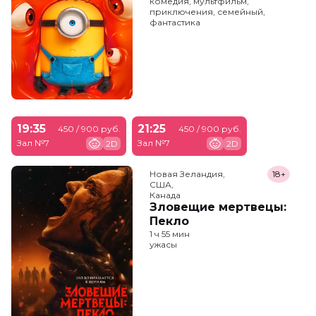
комедия, мультфильм,
приключения, семейный,
фантастика
19:35
21:25
450 / 900 руб.
450 / 900 руб.
Зал №7
Зал №7
2D
2D
Новая Зеландия,

18+
США,

Канада
Зловещие мертвецы:
Пекло
1 ч 55 мин
ужасы