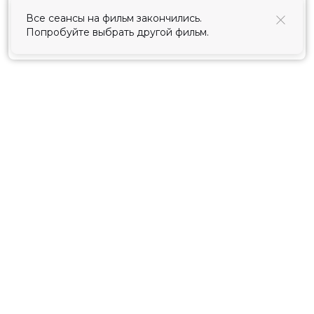
использования cookies
.
Принять
Расписание
Скоро в кино
Киноблог
Тарифы
Новости и акции