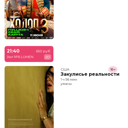
21:40
650 руб.
Зал №6 LUMEN
2D
США
18+
Закулисье реальности
1 ч 56 мин
ужасы