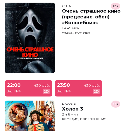
США
18+
Очень страшное кино
(предсеанс. обсл)
«Волшебник»
1 ч 49 мин
ужасы, комедия
22:00
23:50
430 руб.
430 руб.
Зал №4
Зал №4
2D
2D
Россия
16+
Холоп 3
2 ч 6 мин
комедия, приключения