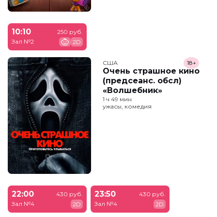
10:10
250 руб.
Зал №2
2D
США
18+
Очень страшное кино
(предсеанс. обсл)
«Волшебник»
1 ч 49 мин
ужасы, комедия
22:00
23:50
430 руб.
430 руб.
Зал №4
Зал №4
2D
2D