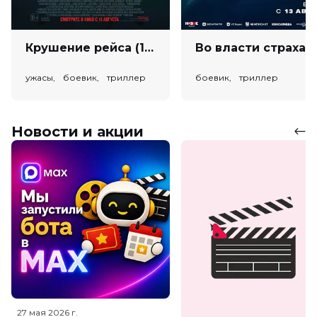
Крушение рейса (18+)
Во власт
ужасы, боевик, триллер
боевик, триллер
Новости и акции
27 мая 2026
г.