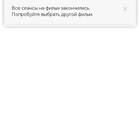
использования cookies
.
Все сеансы на фильм закончились.
Попробуйте выбрать другой фильм.
Принять
Расписание
Скоро в кино
Киноблог
Тарифы
Новости и акции