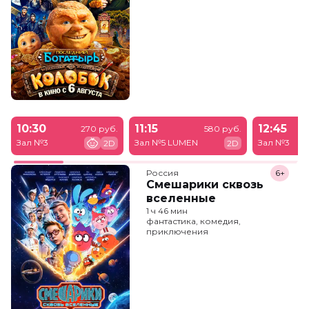
10:30
11:15
12:45
270 руб.
580 руб.
Зал №3
Зал №5 LUMEN
Зал №3
2D
2D
Россия
6+
Смешарики сквозь
вселенные
1 ч 46 мин
фантастика, комедия,
приключения