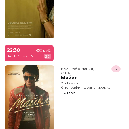
22:30
650 руб.
Зал №5 LUMEN
2D
Великобритания,

18+
США
Майкл
2 ч 13 мин
биография, драма, музыка
1 отзыв