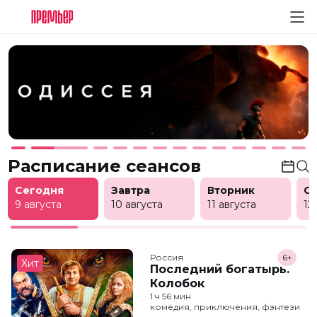
Расписание сеансов
Сегодня
Завтра
Вторник
С
9 августа
10 августа
11 августа
12
Россия
6+
Хит
Последний богатырь.
Колобок
1 ч 56 мин
комедия, приключения, фэнтези