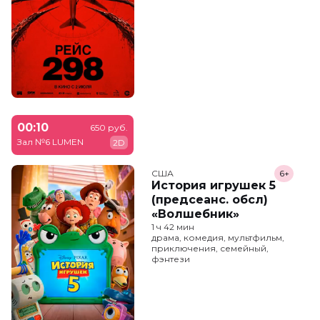
00:10
650 руб.
Зал №6 LUMEN
2D
США
6+
История игрушек 5
(предсеанс. обсл)
«Волшебник»
1 ч 42 мин
драма, комедия, мультфильм,
приключения, семейный,
фэнтези