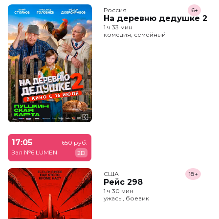
Россия
6+
На деревню дедушке 2
1 ч 33 мин
комедия, семейный
17:05
650 руб.
Зал №6 LUMEN
2D
США
18+
Рейс 298
1 ч 30 мин
ужасы, боевик