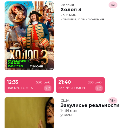
Россия
16+
Холоп 3
2 ч 6 мин
комедия, приключения
12:35
21:40
580 руб.
650 руб.
Зал №6 LUMEN
Зал №6 LUMEN
2D
2D
США
18+
Закулисье реальности
1 ч 56 мин
ужасы