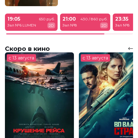
19:05
21:00
23:35
650 руб.
430 / 860 руб.
43
Зал №6 LUMEN
Зал №8
Зал №8
2D
2D
Скоро в кино
с 13 августа
с 13 августа