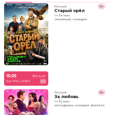
Россия
12+
Старый орёл
1 ч 34 мин
семейный, комедия
15:05
580 руб.
Зал №6 LUMEN
2D
Россия
16+
За любовь
1 ч 32 мин
мелодрама, комедия, фэнтези