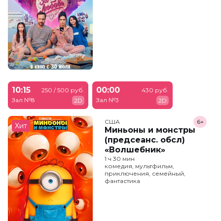
10:15
00:00
250 / 500 руб.
430 руб.
Зал №8
Зал №3
2D
2D
США
6+
Хит
Миньоны и монстры
(предсеанс. обсл)
«Волшебник»
1 ч 30 мин
комедия, мультфильм,
приключения, семейный,
фантастика