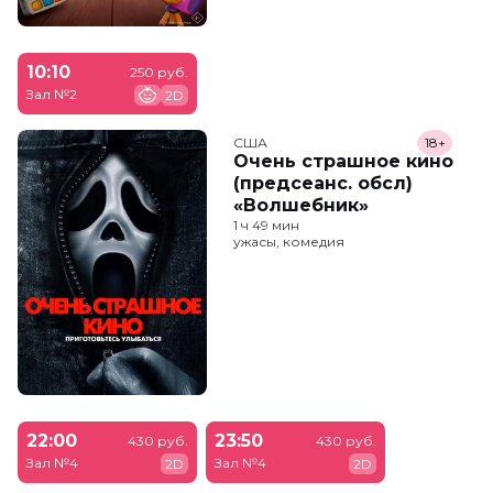
10:10
250 руб.
Зал №2
2D
США
18+
Очень страшное кино
(предсеанс. обсл)
«Волшебник»
1 ч 49 мин
ужасы, комедия
22:00
23:50
430 руб.
430 руб.
Зал №4
Зал №4
2D
2D