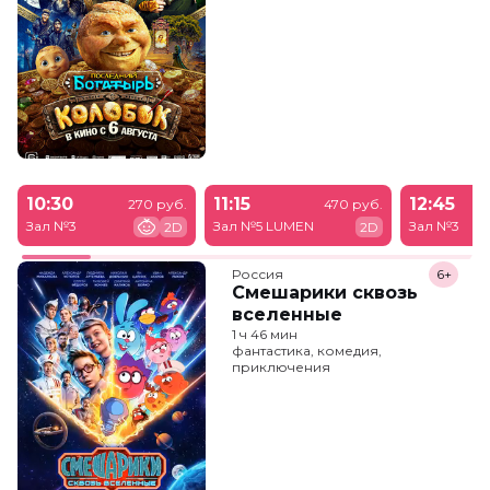
10:30
11:15
12:45
270 руб.
470 руб.
Зал №3
Зал №5 LUMEN
Зал №3
2D
2D
Россия
6+
Смешарики сквозь
вселенные
1 ч 46 мин
фантастика, комедия,
приключения