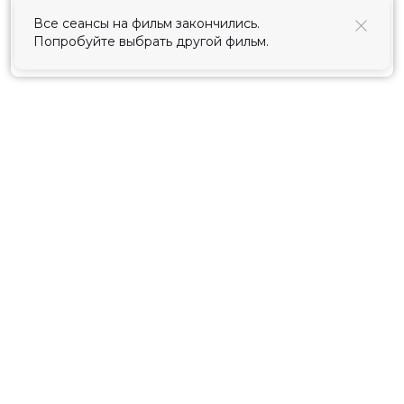
использования cookies
.
Все сеансы на фильм закончились.
Попробуйте выбрать другой фильм.
Принять
Расписание
Скоро в кино
Киноблог
Тарифы
Новости и акции