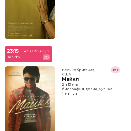
23:15
430 / 860 руб.
Зал №7
2D
Великобритания,

18+
США
Майкл
2 ч 13 мин
биография, драма, музыка
1 отзыв