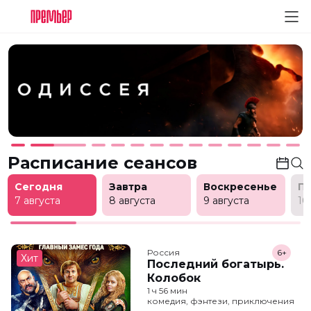
Расписание сеансов
Сегодня
Завтра
Воскресенье
П
7 августа
8 августа
9 августа
10
Россия
6+
Хит
Последний богатырь.
Колобок
1 ч 56 мин
комедия, фэнтези, приключения