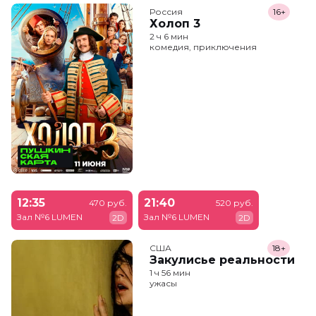
Россия
16+
Холоп 3
2 ч 6 мин
комедия, приключения
12:35
21:40
470 руб.
520 руб.
Зал №6 LUMEN
Зал №6 LUMEN
2D
2D
США
18+
Закулисье реальности
1 ч 56 мин
ужасы