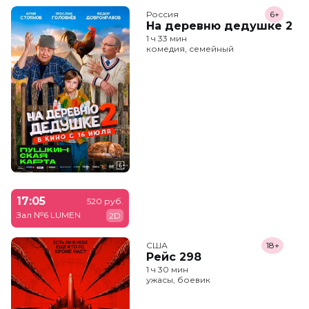
Россия
6+
На деревню дедушке 2
1 ч 33 мин
комедия, семейный
17:05
520 руб.
Зал №6 LUMEN
2D
США
18+
Рейс 298
1 ч 30 мин
ужасы, боевик