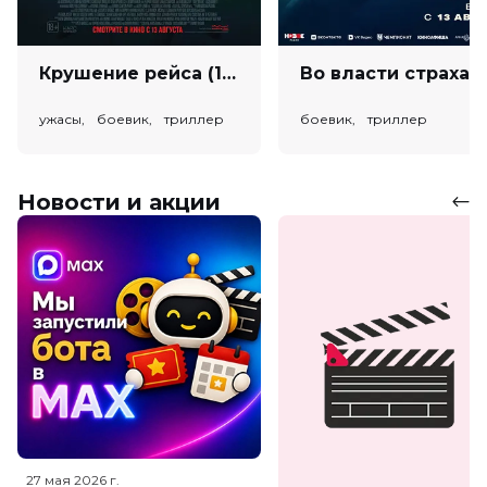
Крушение рейса (18+)
Во власт
ужасы, боевик, триллер
боевик, триллер
Новости и акции
27 мая 2026
г.