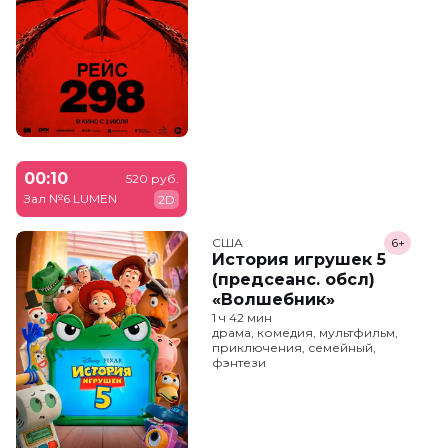
00:10
520 руб.
Зал №6 LUMEN
2D
США
6+
История игрушек 5
(предсеанс. обсл)
«Волшебник»
1 ч 42 мин
драма, комедия, мультфильм,
приключения, семейный,
фэнтези