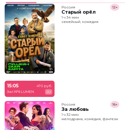
Россия
12+
Старый орёл
1 ч 34 мин
семейный, комедия
15:05
470 руб.
Зал №6 LUMEN
2D
Россия
16+
За любовь
1 ч 32 мин
мелодрама, комедия, фэнтези