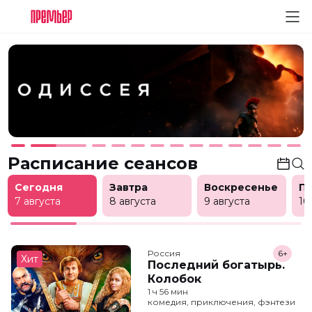
Расписание сеансов
Сегодня
Завтра
Воскресенье
П
7 августа
8 августа
9 августа
10
Россия
6+
Хит
Последний богатырь.
Колобок
1 ч 56 мин
комедия, приключения, фэнтези