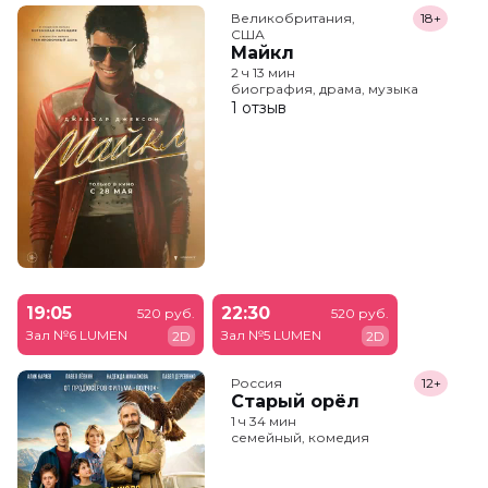
Великобритания,

18+
США
Майкл
2 ч 13 мин
биография, драма, музыка
1 отзыв
19:05
22:30
520 руб.
520 руб.
Зал №6 LUMEN
Зал №5 LUMEN
2D
2D
Россия
12+
Старый орёл
1 ч 34 мин
семейный, комедия