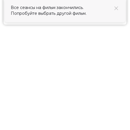
использования cookies
.
Все сеансы на фильм закончились.
Попробуйте выбрать другой фильм.
Принять
Расписание
Скоро в кино
Киноблог
Тарифы
Новости и акции