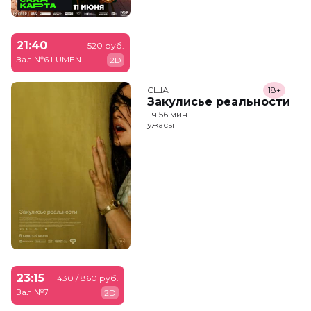
21:40
520 руб.
Зал №6 LUMEN
2D
США
18+
Закулисье реальности
1 ч 56 мин
ужасы
23:15
430 / 860 руб.
Зал №7
2D