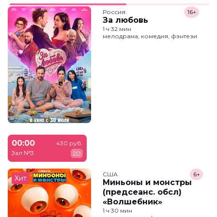
Россия
16+
За любовь
1 ч 32 мин
мелодрама, комедия, фэнтези
00:00
430 руб.
Зал №3
2D
США
6+
Хит
Миньоны и монстры
(предсеанс. обсл)
«Волшебник»
1 ч 30 мин