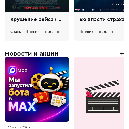
Крушение рейса (18+)
Во власт
ужасы, боевик, триллер
боевик, триллер
Новости и акции
27 мая 2026
г.