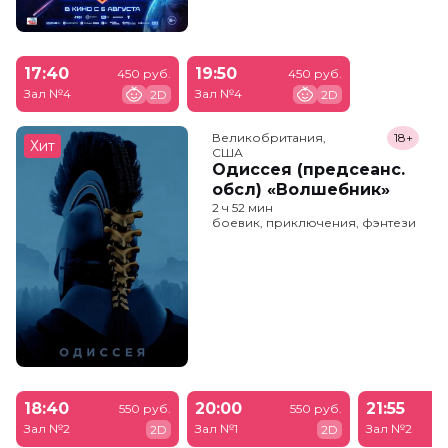
17:40
19:50
450 руб.
450 руб.
Зал №4
Зал №4
2D
2D
Великобритания,

18+
Хит
США
Одиссея (предсеанс.
обсл) «Волшебник»
2 ч 52 мин
боевик, приключения, фэнтези
18:40
20:00
21:55
550 руб.
550 руб.
Зал №2
Зал №1
Зал №2
2D
2D