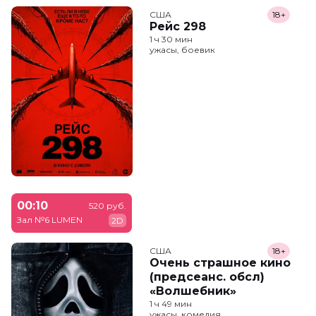
США
18+
Рейс 298
1 ч 30 мин
ужасы, боевик
00:10
520 руб.
Зал №6 LUMEN
2D
США
18+
Очень страшное кино
(предсеанс. обсл)
«Волшебник»
1 ч 49 мин
ужасы, комедия