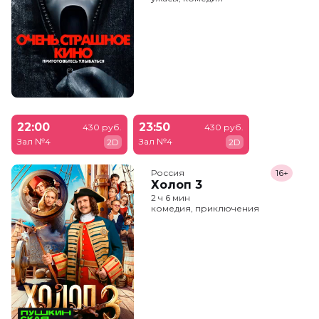
22:00
23:50
430 руб.
430 руб.
Зал №4
Зал №4
2D
2D
Россия
16+
Холоп 3
2 ч 6 мин
комедия, приключения