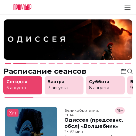
Расписание сеансов
Сегодня
Завтра
Суббота
В
6 августа
7 августа
8 августа
9 
Великобритания,

18+
Хит
США
Одиссея (предсеанс.
обсл) «Волшебник»
2 ч 52 мин