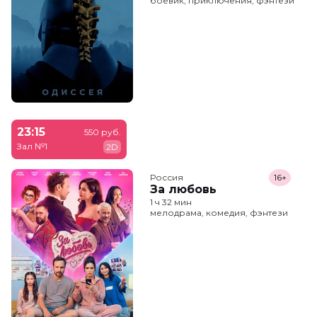
боевик, приключения, фэнтези
23:15
550 руб.
Зал №1
2D
Россия
16+
За любовь
1 ч 32 мин
мелодрама, комедия, фэнтези