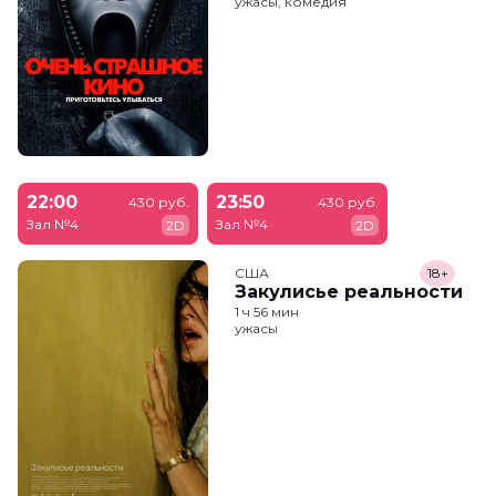
ужасы, комедия
22:00
23:50
430 руб.
430 руб.
Зал №4
Зал №4
2D
2D
США
18+
Закулисье реальности
1 ч 56 мин
ужасы