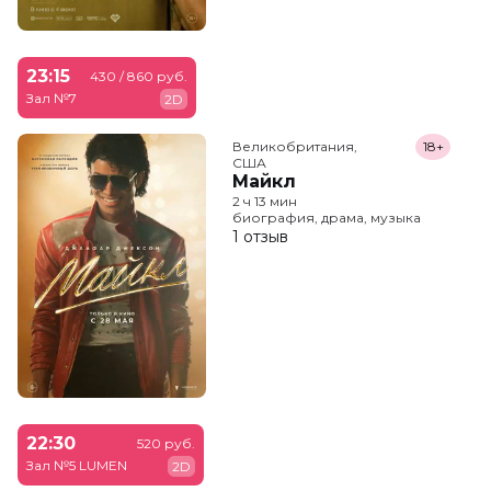
23:15
430 / 860 руб.
Зал №7
2D
Великобритания,

18+
США
Майкл
2 ч 13 мин
биография, драма, музыка
1 отзыв
22:30
520 руб.
Зал №5 LUMEN
2D