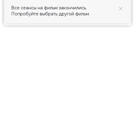
использования cookies
.
Все сеансы на фильм закончились.
Попробуйте выбрать другой фильм.
Принять
Расписание
Скоро в кино
Киноблог
Тарифы
Новости и акции