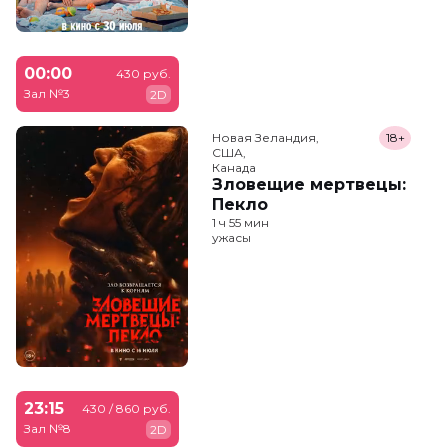
00:00
430 руб.
Зал №3
2D
Новая Зеландия,

18+
США,

Канада
Зловещие мертвецы:
Пекло
1 ч 55 мин
ужасы
23:15
430 / 860 руб.
Зал №8
2D