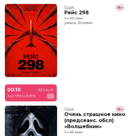
США
18+
Рейс 298
1 ч 30 мин
ужасы, боевик
00:10
520 руб.
Зал №6 LUMEN
2D
США
18+
Очень страшное кино
(предсеанс. обсл)
«Волшебник»
1 ч 49 мин