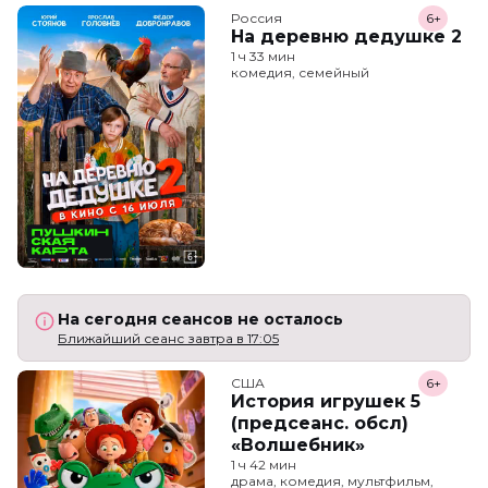
Россия
6+
На деревню дедушке 2
1 ч 33 мин
комедия, семейный
На сегодня сеансов не осталось
Ближайший сеанс завтра в 17:05
США
6+
История игрушек 5
(предсеанс. обсл)
«Волшебник»
1 ч 42 мин
драма, комедия, мультфильм,