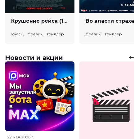
Крушение рейса (18+)
Во власт
ужасы, боевик, триллер
боевик, триллер
Новости и акции
27 мая 2026
г.