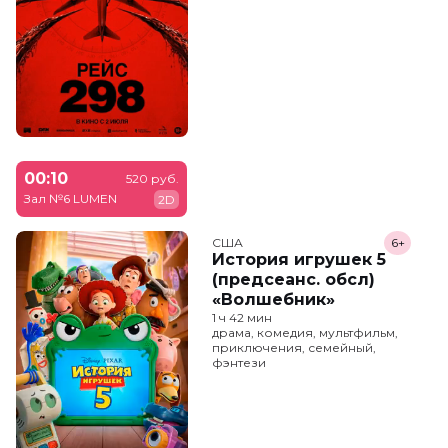
00:10
520 руб.
Зал №6 LUMEN
2D
США
6+
История игрушек 5
(предсеанс. обсл)
«Волшебник»
1 ч 42 мин
драма, комедия, мультфильм,
приключения, семейный,
фэнтези