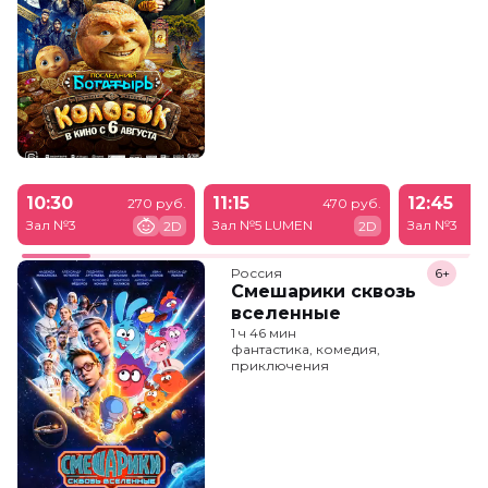
10:30
11:15
12:45
270 руб.
470 руб.
Зал №3
Зал №5 LUMEN
Зал №3
2D
2D
Россия
6+
Смешарики сквозь
вселенные
1 ч 46 мин
фантастика, комедия,
приключения