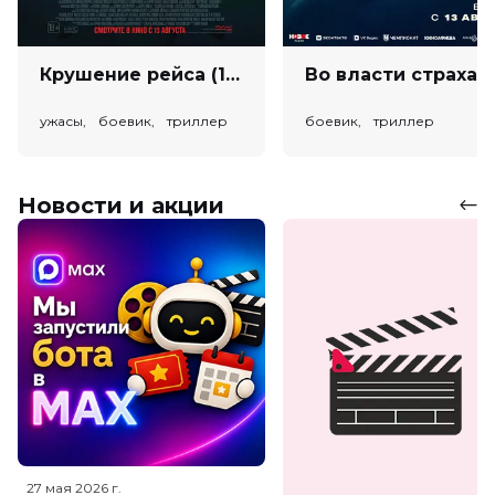
Крушение рейса (18+)
Во власт
ужасы, боевик, триллер
боевик, триллер
Новости и акции
27 мая 2026
г.