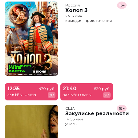
Россия
16+
Холоп 3
2 ч 6 мин
комедия, приключения
12:35
21:40
470 руб.
520 руб.
Зал №6 LUMEN
Зал №6 LUMEN
2D
2D
США
18+
Закулисье реальности
1 ч 56 мин
ужасы