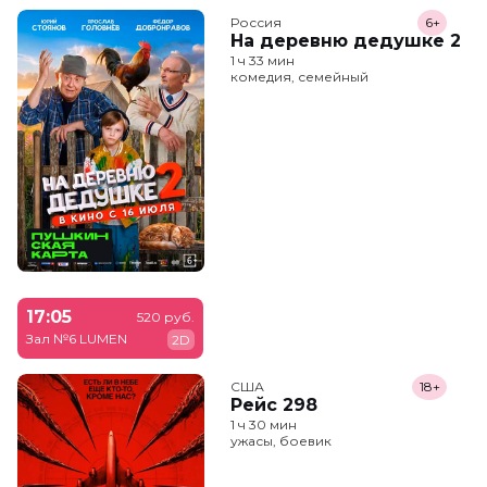
Россия
6+
На деревню дедушке 2
1 ч 33 мин
комедия, семейный
17:05
520 руб.
Зал №6 LUMEN
2D
США
18+
Рейс 298
1 ч 30 мин
ужасы, боевик