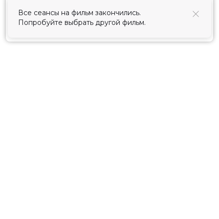
использования cookies
.
Все сеансы на фильм закончились.
Попробуйте выбрать другой фильм.
Принять
Расписание
Скоро в кино
Киноблог
Тарифы
Новости и акции