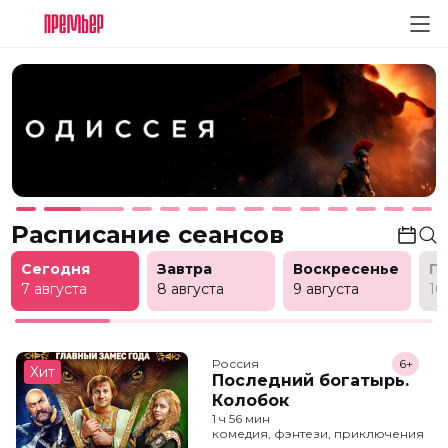
Расписание сеансов
Сегодня
Завтра
Воскресенье
П
7 августа
8 августа
9 августа
10
Россия
6+
Хит
Последний богатырь.
Колобок
1 ч 56 мин
комедия, фэнтези, приключения