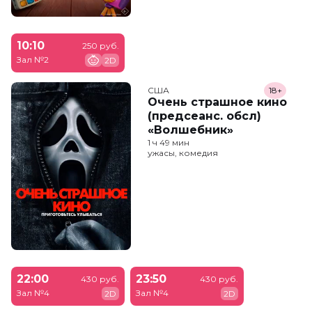
10:10
250 руб.
Зал №2
2D
США
18+
Очень страшное кино
(предсеанс. обсл)
«Волшебник»
1 ч 49 мин
ужасы, комедия
22:00
23:50
430 руб.
430 руб.
Зал №4
Зал №4
2D
2D