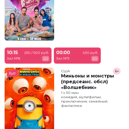
10:15
00:00
250 / 500 руб.
430 руб.
Зал №8
Зал №3
2D
2D
США
6+
Хит
Миньоны и монстры
(предсеанс. обсл)
«Волшебник»
1 ч 30 мин
комедия, мультфильм,
приключения, семейный,
фантастика