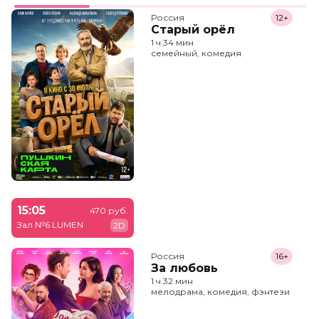
Россия
12+
Старый орёл
1 ч 34 мин
семейный, комедия
15:05
470 руб.
Зал №6 LUMEN
2D
Россия
16+
За любовь
1 ч 32 мин
мелодрама, комедия, фэнтези