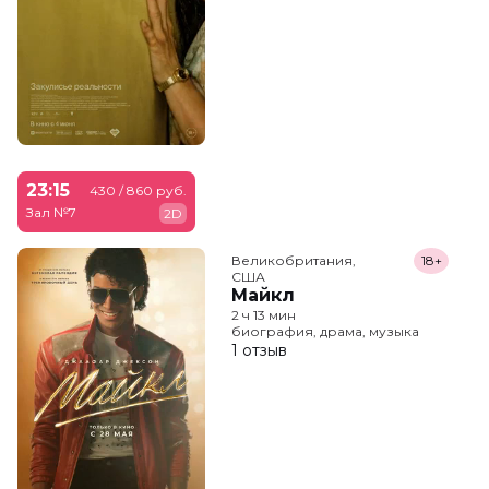
23:15
430 / 860 руб.
Зал №7
2D
Великобритания,

18+
США
Майкл
2 ч 13 мин
биография, драма, музыка
1 отзыв