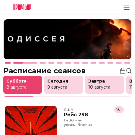
Расписание сеансов
Суббота
Сегодня
Завтра
В
8 августа
9 августа
10 августа
11
США
18+
Рейс 298
1 ч 30 мин
ужасы, боевик