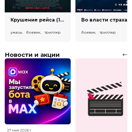
Крушение рейса (18+)
Во власт
ужасы, боевик, триллер
боевик, триллер
Новости и акции
27 мая 2026
г.