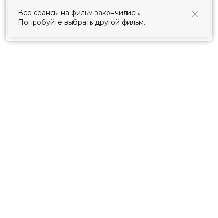
использования cookies
.
Все сеансы на фильм закончились.
Попробуйте выбрать другой фильм.
Принять
Расписание
Скоро в кино
Киноблог
Тарифы
Новости и акции