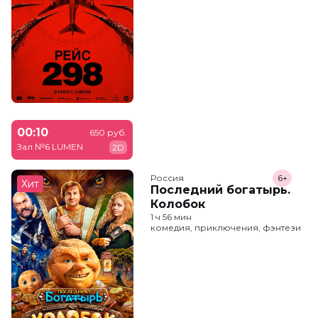
00:10
650 руб.
Зал №6 LUMEN
2D
Россия
6+
Хит
Последний богатырь.
Колобок
1 ч 56 мин
комедия, приключения, фэнтези