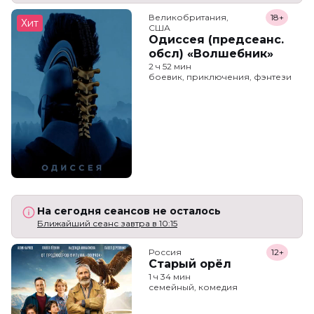
Великобритания,

18+
Хит
США
Одиссея (предсеанс.
обсл) «Волшебник»
2 ч 52 мин
боевик, приключения, фэнтези
На сегодня сеансов не осталось
Ближайший сеанс завтра в 10:15
Россия
12+
Старый орёл
1 ч 34 мин
семейный, комедия