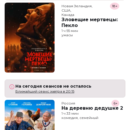
Новая Зеландия,

18+
США,

Канада
Зловещие мертвецы:
Пекло
1 ч 55 мин
ужасы
На сегодня сеансов не осталось
Ближайший сеанс завтра в 20:15
Россия
6+
На деревню дедушке 2
1 ч 33 мин
комедия, семейный