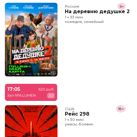
Россия
6+
На деревню дедушке 2
1 ч 33 мин
комедия, семейный
17:05
520 руб.
Зал №6 LUMEN
2D
США
18+
Рейс 298
1 ч 30 мин
ужасы, боевик