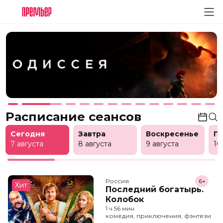
Расписание сеансов
Сегодня
Завтра
Воскресенье
П
7 августа
8 августа
9 августа
10
Россия
6+
Хит
Последний богатырь.
Колобок
1 ч 56 мин
комедия, приключения, фэнтези