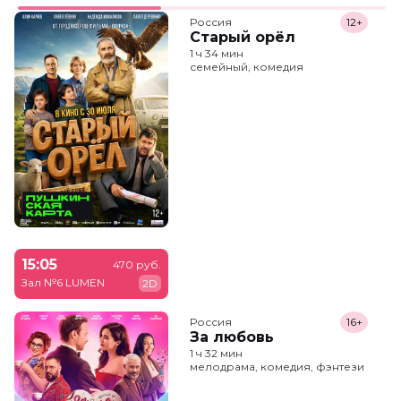
Россия
12+
Старый орёл
1 ч 34 мин
семейный, комедия
15:05
470 руб.
Зал №6 LUMEN
2D
Россия
16+
За любовь
1 ч 32 мин
мелодрама, комедия, фэнтези