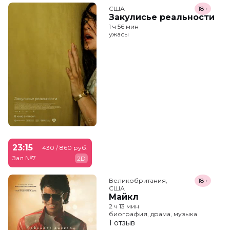
США
18+
Закулисье реальности
1 ч 56 мин
ужасы
23:15
430 / 860 руб.
Зал №7
2D
Великобритания,

18+
США
Майкл
2 ч 13 мин
биография, драма, музыка
1 отзыв