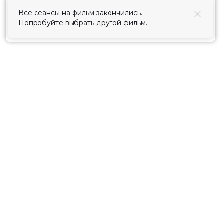
использования cookies
.
Принять
Расписание
Скоро в кино
Киноблог
Тарифы
Новости и акции