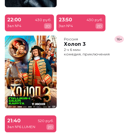
22:00
23:50
430 руб.
430 руб.
Зал №4
Зал №4
2D
2D
Россия
16+
Холоп 3
2 ч 6 мин
комедия, приключения
21:40
520 руб.
Зал №6 LUMEN
2D