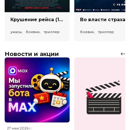
Крушение рейса (18+)
Во власт
ужасы, боевик, триллер
боевик, триллер
Новости и акции
27 мая 2026
г.