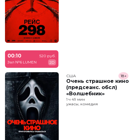
00:10
520 руб.
Зал №6 LUMEN
2D
США
18+
Очень страшное кино
(предсеанс. обсл)
«Волшебник»
1 ч 49 мин
ужасы, комедия