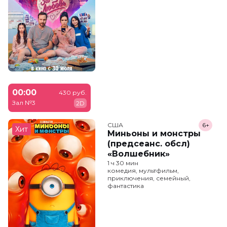
00:00
430 руб.
Зал №3
2D
США
6+
Хит
Миньоны и монстры
(предсеанс. обсл)
«Волшебник»
1 ч 30 мин
комедия, мультфильм,
приключения, семейный,
фантастика