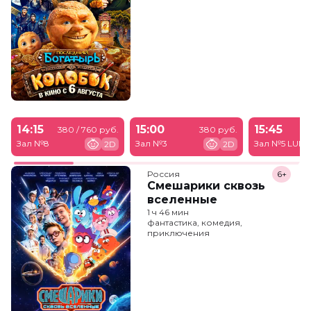
14:15
15:00
15:45
380 / 760 руб.
380 руб.
Зал №8
Зал №3
Зал №5 LUM
2D
2D
Россия
6+
Смешарики сквозь
вселенные
1 ч 46 мин
фантастика, комедия,
приключения