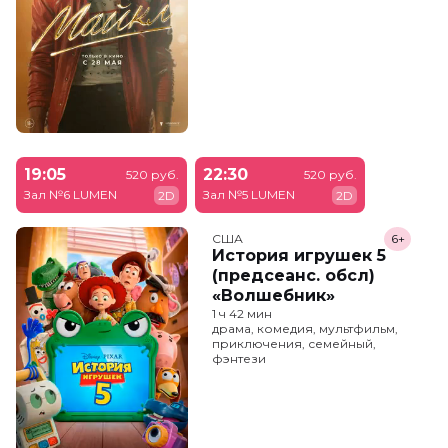
19:05
22:30
520 руб.
520 руб.
Зал №6 LUMEN
Зал №5 LUMEN
2D
2D
США
6+
История игрушек 5
(предсеанс. обсл)
«Волшебник»
1 ч 42 мин
драма, комедия, мультфильм,
приключения, семейный,
фэнтези