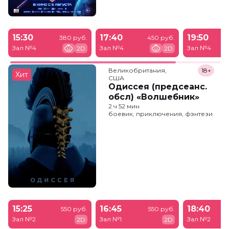
15:30
17:40
19:50
380 руб.
450 руб.
Зал №4
Зал №4
Зал №4
2D
2D
Великобритания,

18+
Хит
США
Одиссея (предсеанс.
обсл) «Волшебник»
2 ч 52 мин
боевик, приключения, фэнтези
15:25
16:45
18:40
550 руб.
550 руб.
Зал №2
Зал №1
Зал №2
2D
2D