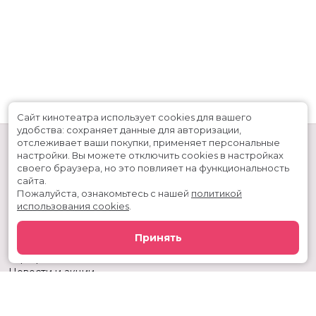
Сайт кинотеатра использует cookies для вашего
удобства: сохраняет данные для авторизации,
отслеживает ваши покупки, применяет персональные
настройки.
Вы можете отключить cookies в настройках
своего браузера, но это повлияет на функциональность
сайта.
Пожалуйста, ознакомьтесь с нашей
политикой
использования cookies
.
Расписание
Скоро в кино
Принять
Киноблог
Тарифы
Новости и акции
Служба поддержки