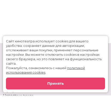
Сайт кинотеатра использует cookies для вашего
удобства: сохраняет данные для авторизации,
отслеживает ваши покупки, применяет персональные
настройки.
Вы можете отключить cookies в настройках
своего браузера, но это повлияет на функциональность
сайта.
Пожалуйста, ознакомьтесь с нашей
политикой
использования cookies
.
Расписание
Скоро в кино
Принять
Киноблог
Тарифы
Новости и акции
Служба поддержки