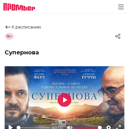
К расписанию
18+
Супернова
Play
00:00