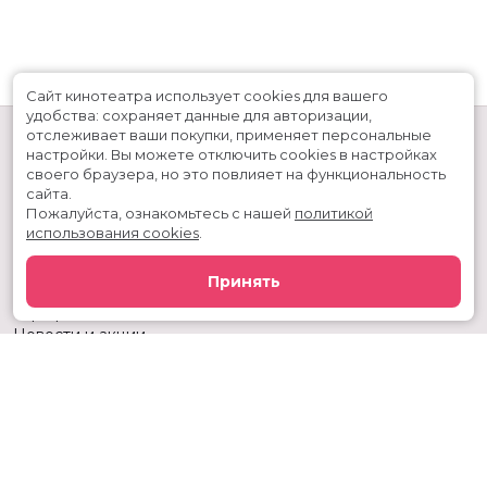
Сайт кинотеатра использует cookies для вашего
удобства: сохраняет данные для авторизации,
отслеживает ваши покупки, применяет персональные
настройки.
Вы можете отключить cookies в настройках
своего браузера, но это повлияет на функциональность
сайта.
Пожалуйста, ознакомьтесь с нашей
политикой
использования cookies
.
Расписание
Скоро в кино
Принять
Киноблог
Тарифы
Новости и акции
Служба поддержки
г. Тюмень, ул. 50 лет ВЛКСМ, 63, ТРЦ «Премьер»
Касса:
+7 (3452) 217-344