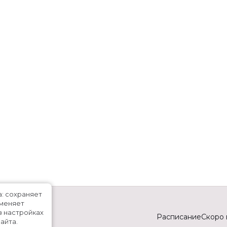
а: сохраняет
именяет
в настройках
Расписание
Скоро 
айта.