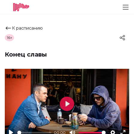
К расписанию
16+
Конец славы
Play
00:00