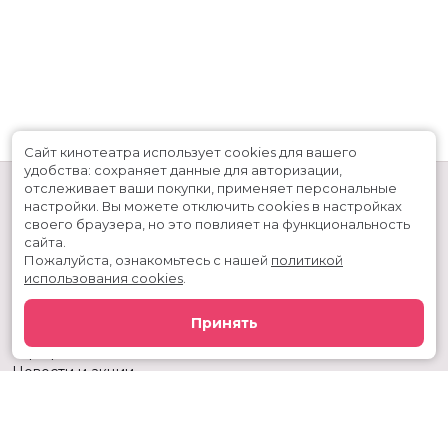
Сайт кинотеатра использует cookies для вашего
удобства: сохраняет данные для авторизации,
отслеживает ваши покупки, применяет персональные
настройки.
Вы можете отключить cookies в настройках
своего браузера, но это повлияет на функциональность
сайта.
Пожалуйста, ознакомьтесь с нашей
политикой
использования cookies
.
Расписание
Скоро в кино
Принять
Киноблог
Тарифы
Новости и акции
Служба поддержки
г. Тюмень, ул. 50 лет ВЛКСМ, 63, ТРЦ «Премьер»