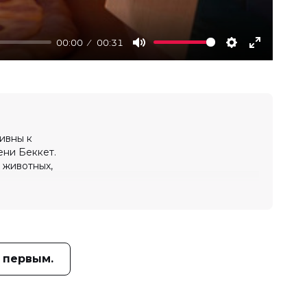
00:00
00:31
Mute
Settings
Enter
fullscree
сивны к
ени Беккет.
 животных,
 первым.