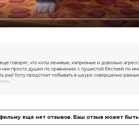
 еще говорят, что коты ленивые, капризные и довольно агрес
 них просто душки по сравнению с пушистой бестией по им
ть раз! Коту предстоит побывать в шкуре совершенно разных
изнь.
10 (2 500 голосов)
 фильму еще нет отзывов. Ваш отзыв может быть
онедо, Зейн Малик, Дилан Ллевелин,
Фини