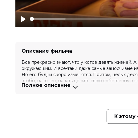
Play
Описание фильма
Все прекрасно знают, что у котов девять жизней. А
окружающим. И все-таки даже самые заносчивые из
Но его будни скоро изменятся. Притом, целых деся
чтобы, наконец, начать ценить свою собственную ж
Полное описание
Оценка
7.9
/ 10 (278 713 голоса)
6.0
/ 
Год
2024
Страна
Великобритания, Канада
Слоган
«Ведь девять — очень мало!»
К этому
Режиссер
Крис Дженкинс
Актеры
Мо Гиллиган, Симон Эшли, Софи Ок
Джереми Свифт, Билл Найи
Продюсеры
Гай Коллинз, Валери д’Отей, Шон 