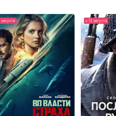
 Синнамон
мейный
3 августа
с 13 августа