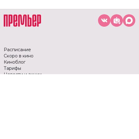
Расписание
Скоро в кино
Киноблог
Тарифы
Новости и акции
Служба поддержки
г. Тюмень, ул. 50 лет ВЛКСМ, 63, ТРЦ «Премьер»
Касса:
+7 (3452) 217-344