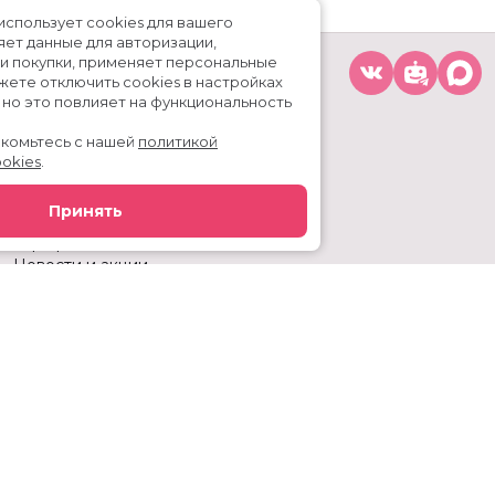
кинотеатра использует cookies для вашего
тва: сохраняет данные для авторизации,
живает ваши покупки, применяет персональные
ойки.
Вы можете отключить cookies в настройках
о браузера, но это повлияет на функциональность
.
уйста, ознакомьтесь с нашей
политикой
ьзования cookies
.
Расписание
Скоро в кино
Принять
Киноблог
Тарифы
Новости и акции
Служба поддержки
г. Тюмень, ул. 50 лет ВЛКСМ, 63, ТРЦ «Премьер»
Касса:
+7 (3452) 217-344