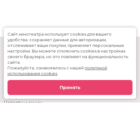
Сайт кинотеатра использует cookies для вашего
удобства: сохраняет данные для авторизации,
отслеживает ваши покупки, применяет персональные
настройки.
Вы можете отключить cookies в настройках
своего браузера, но это повлияет на функциональность
сайта.
Пожалуйста, ознакомьтесь с нашей
политикой
использования cookies
.
Расписание
Скоро в кино
Принять
Киноблог
Тарифы
Новости и акции
Служба поддержки
г. Тюмень, ул. 50 лет ВЛКСМ, 63, ТРЦ «Премьер»
Касса:
+7 (3452) 217-344