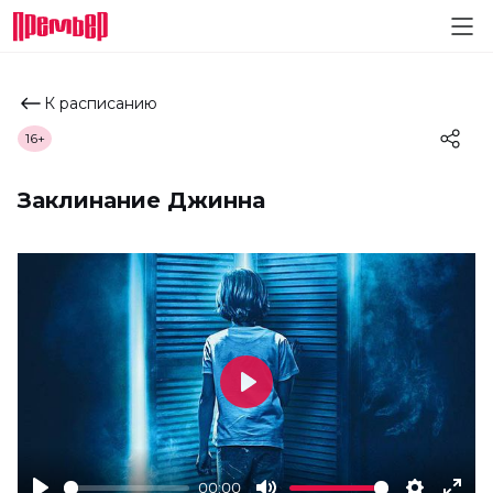
К расписанию
16+
Заклинание Джинна
Play
00:00