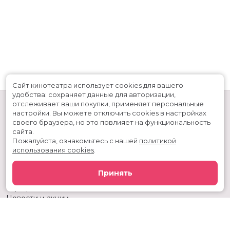
Сайт кинотеатра использует cookies для вашего
удобства: сохраняет данные для авторизации,
отслеживает ваши покупки, применяет персональные
настройки.
Вы можете отключить cookies в настройках
своего браузера, но это повлияет на функциональность
сайта.
Пожалуйста, ознакомьтесь с нашей
политикой
использования cookies
.
Расписание
Скоро в кино
Принять
Киноблог
Тарифы
Новости и акции
Служба поддержки