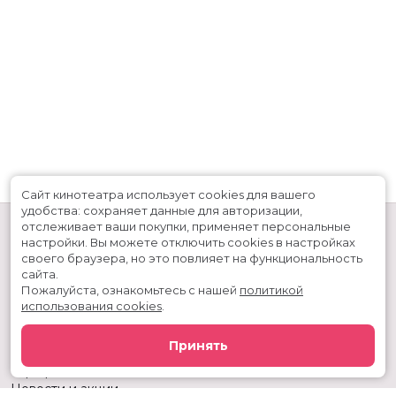
В прокате
с 14 августа
Меморандум
до 25 августа
Сайт кинотеатра использует cookies для вашего
удобства: сохраняет данные для авторизации,
отслеживает ваши покупки, применяет персональные
настройки.
Вы можете отключить cookies в настройках
своего браузера, но это повлияет на функциональность
сайта.
Пожалуйста, ознакомьтесь с нашей
политикой
использования cookies
.
Расписание
Скоро в кино
Принять
Киноблог
Тарифы
Новости и акции