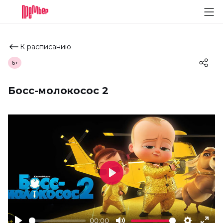
К расписанию
6+
Босс-молокосос 2
Play
00:00