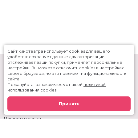
Сайт кинотеатра использует cookies для вашего
удобства: сохраняет данные для авторизации,
отслеживает ваши покупки, применяет персональные
настройки.
Вы можете отключить cookies в настройках
своего браузера, но это повлияет на функциональность
сайта.
Пожалуйста, ознакомьтесь с нашей
политикой
использования cookies
.
Расписание
Скоро в кино
Принять
Киноблог
Тарифы
Новости и акции
Служба поддержки