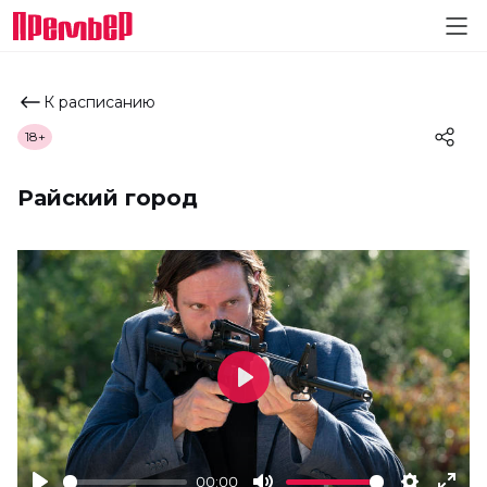
К расписанию
18+
Райский город
Play
00:00