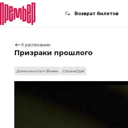
Возврат билетов
К расписанию
Призраки прошлого
Длительность
1 ч 35 мин
Страна
США