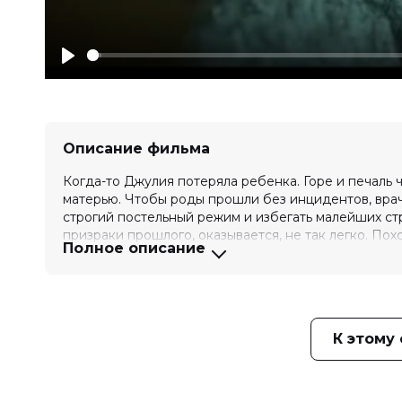
Play
Описание фильма
Когда-то Джулия потеряла ребенка. Горе и печаль чу
матерью. Чтобы роды прошли без инцидентов, вра
строгий постельный режим и избегать малейших ст
призраки прошлого, оказывается, не так легко. Похо
Полное описание
Оценка
5.5
/ 10 (4 595 голосов)
5.1
/ 10 
Год
2022
Страна
США
Слоган
«Страх не дремлет»
К этому
Режиссер
Лори Эванс Тейлор
Актеры
Гай Бернет, Мелисса Баррера, Кри
Инксеттер
Продюсеры
Мелисса Баррера, Пол Нинстейн, 