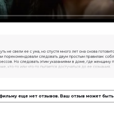
ть не свели ее с ума, но спустя много лет она снова готовитс
чи порекомендовали следовать двум простым правилам: соб
рессов. Но следовать этим указаниями в доме, где женщину
же, кто-то или что-то пытается достучаться до ее сознания.
(5 354 голоса)
 фильму еще нет отзывов. Ваш отзыв может быть
стен Харрис, Пол Эссимбр, Эди
Уильям Шерак