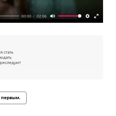
00:00
02:06
Mute
Settings
Enter
fullscree
я стать
людать
 преследуют
 первым.