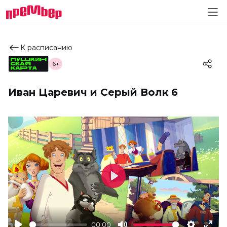
К расписанию
6+
Иван Царевич и Серый Волк 6
Play
00:00