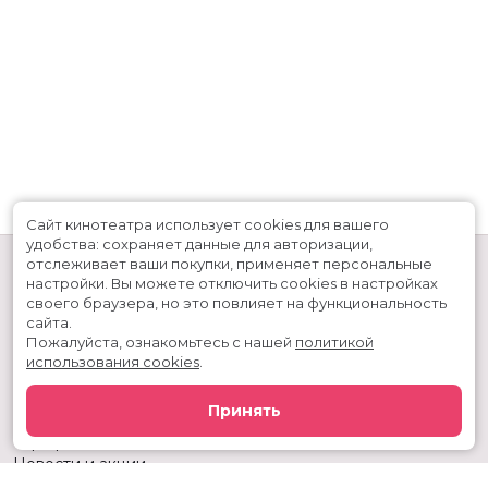
Сайт кинотеатра использует cookies для вашего
удобства: сохраняет данные для авторизации,
отслеживает ваши покупки, применяет персональные
настройки.
Вы можете отключить cookies в настройках
своего браузера, но это повлияет на функциональность
сайта.
Пожалуйста, ознакомьтесь с нашей
политикой
использования cookies
.
Расписание
Скоро в кино
Принять
Киноблог
Тарифы
Новости и акции
Служба поддержки