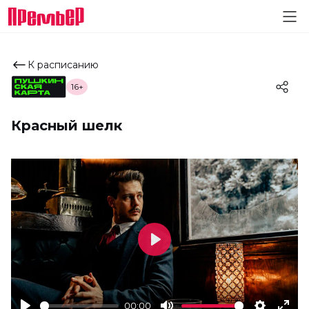
К расписанию
16+
Красный шелк
Play
00:00