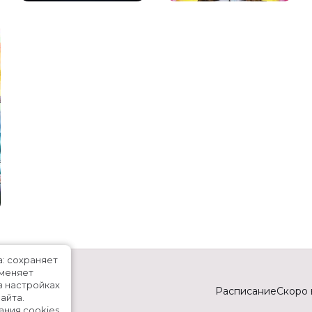
а: сохраняет
именяет
в настройках
Расписание
Скоро 
айта.
ания cookies
.