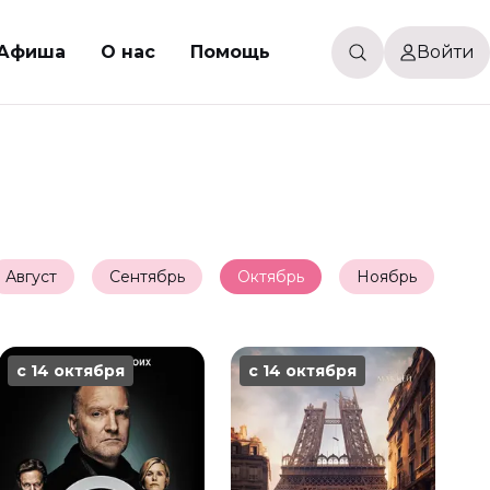
Афиша
О нас
Помощь
Войти
Август
Сентябрь
Октябрь
Ноябрь
Де
с 14 октября
с 14 октября