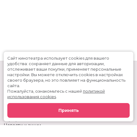
Сайт кинотеатра использует cookies для вашего
удобства: сохраняет данные для авторизации,
отслеживает ваши покупки, применяет персональные
настройки.
Вы можете отключить cookies в настройках
своего браузера, но это повлияет на функциональность
сайта.
Пожалуйста, ознакомьтесь с нашей
политикой
использования cookies
.
Расписание
Скоро в кино
Принять
Киноблог
Тарифы
Новости и акции
Служба поддержки