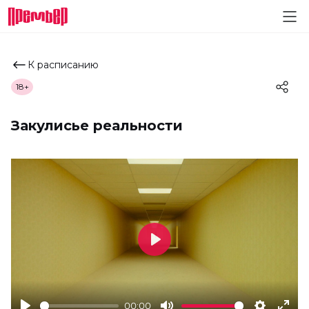
К расписанию
18+
Закулисье реальности
Play
00:00